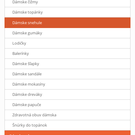
Dámske čižmy
Dámske topánky
Dámske snehule
Dámske gumáky
Lodičky
Balerínky
Dámske šľapky
Dámske sandále
Dámske mokasíny
Dámske dreváky
Dámske papuče
Zdravotná obuv dámska
Šnúrky do topánok