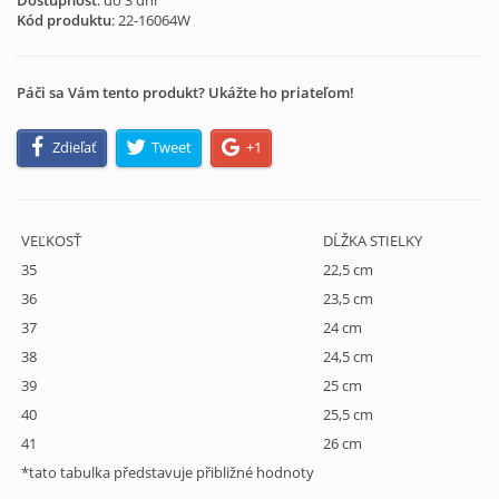
Dostupnosť
: do 3 dní
Kód produktu
:
22-16064W
Páči sa Vám tento produkt? Ukážte ho priateľom!
Zdieľať
Tweet
+1
VEĽKOSŤ
DĹŽKA STIELKY
35
22,5 cm
36
23,5 cm
37
24 cm
38
24,5 cm
39
25 cm
40
25,5 cm
41
26 cm
*tato tabulka představuje přibližné hodnoty