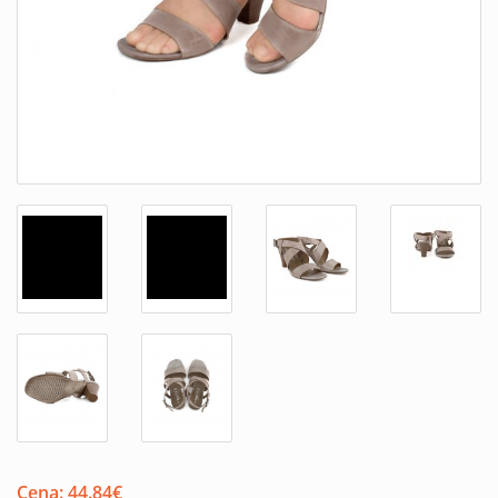
Cena:
44.84
€