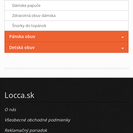
Dámske papuče
Zdravotná obuv dámska
Šnúrky do topánok
Pánska obuv
Detská obuv
Locca.sk
O nás
Všeobecné obchodné podmienky
Reklamačný poriadok