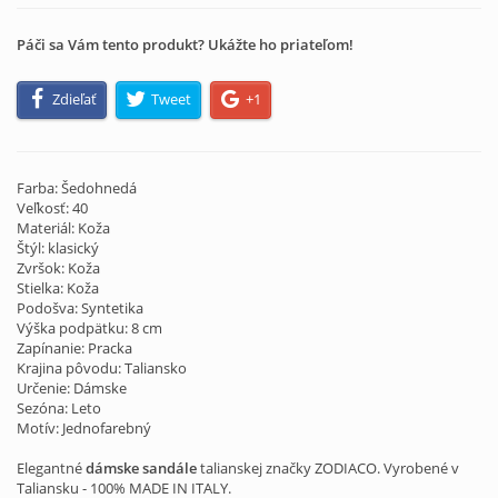
Páči sa Vám tento produkt? Ukážte ho priateľom!
Zdieľať
Tweet
+1
Farba: Šedohnedá
Veľkosť: 40
Materiál: Koža
Štýl: klasický
Zvršok: Koža
Stielka: Koža
Podošva: Syntetika
Výška podpätku: 8 cm
Zapínanie: Pracka
Krajina pôvodu: Taliansko
Určenie: Dámske
Sezóna: Leto
Motív: Jednofarebný
Elegantné
dámske sandále
talianskej značky ZODIACO. Vyrobené v
Taliansku - 100% MADE IN ITALY.