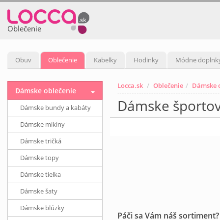
Oblečenie
Obuv
Oblečenie
Kabelky
Hodinky
Módne doplnk
Locca.sk
Oblečenie
Dámske o
Dámske oblečenie
Dámske športov
Dámske bundy a kabáty
Dámske mikiny
Dámske tričká
Dámske topy
Dámske tielka
Dámske šaty
Dámske blúzky
Páči sa Vám náš sortiment?