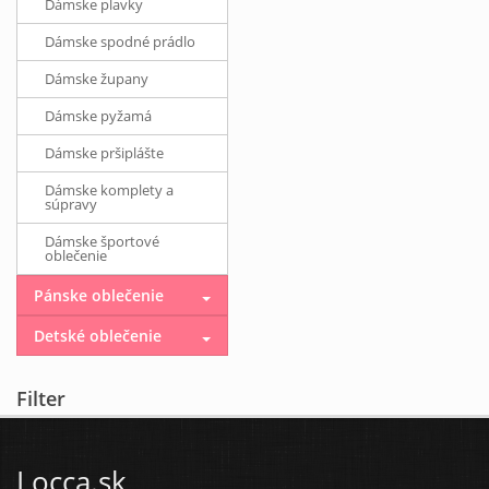
Dámske plavky
Dámske spodné prádlo
Dámske župany
Dámske pyžamá
Dámske pršiplášte
Dámske komplety a
súpravy
Dámske športové
oblečenie
Pánske oblečenie
Detské oblečenie
Filter
Locca.sk