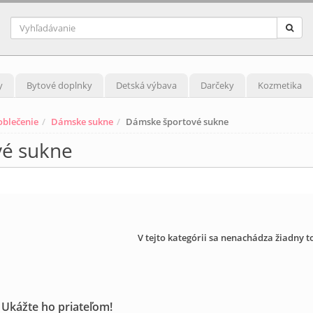
y
Bytové doplnky
Detská výbava
Darčeky
Kozmetika
blečenie
Dámske sukne
Dámske športové sukne
é sukne
V tejto kategórii sa nenachádza žiadny t
 Ukážte ho priateľom!