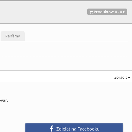
Produktov:
0
-
0 €
Parfémy
Zoradiť
ovar.
Zdieľať na Facebooku