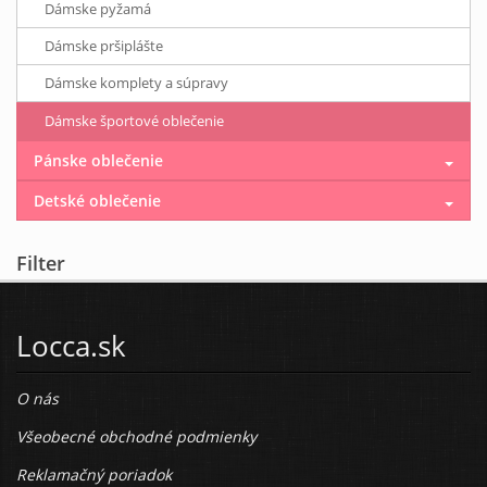
Dámske pyžamá
Dámske pršiplášte
Dámske komplety a súpravy
Dámske športové oblečenie
Pánske oblečenie
Detské oblečenie
Filter
Locca.sk
O nás
Všeobecné obchodné podmienky
Reklamačný poriadok