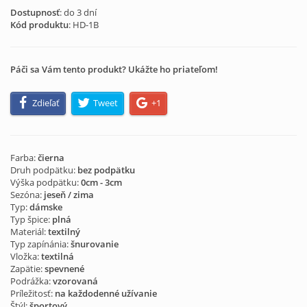
Dostupnosť
: do 3 dní
Kód produktu
:
HD-1B
Páči sa Vám tento produkt? Ukážte ho priateľom!
Zdieľať
Tweet
+1
Farba:
čierna
Druh podpätku:
bez podpätku
Výška podpätku:
0cm - 3cm
Sezóna:
jeseň / zima
Typ:
dámske
Typ špice:
plná
Materiál:
textilný
Typ zapínánia:
šnurovanie
Vložka:
textilná
Zapätie:
spevnené
Podrážka:
vzorovaná
Príležitosť:
na každodenné užívanie
Štýl:
športový