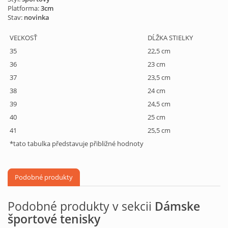
Platforma:
3cm
Stav:
novinka
VEĽKOSŤ
DĹŽKA STIELKY
35
22,5 cm
36
23 cm
37
23,5 cm
38
24 cm
39
24,5 cm
40
25 cm
41
25,5 cm
*tato tabulka představuje přibližné hodnoty
Podobné produkty
Podobné produkty v sekcii
Dámske
športové tenisky