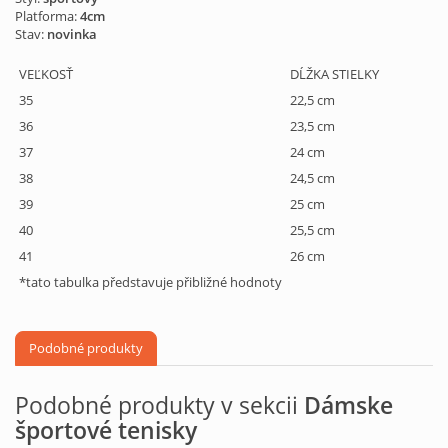
Platforma:
4cm
Stav:
novinka
VEĽKOSŤ
DĹŽKA STIELKY
35
22,5 cm
36
23,5 cm
37
24 cm
38
24,5 cm
39
25 cm
40
25,5 cm
41
26 cm
*tato tabulka představuje přibližné hodnoty
Podobné produkty
Podobné produkty v sekcii
Dámske
športové tenisky