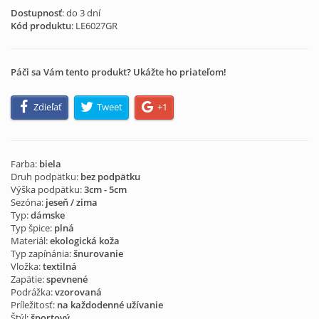
Dostupnosť
: do 3 dní
Kód produktu
:
LE6027GR
Páči sa Vám tento produkt? Ukážte ho priateľom!
Zdieľať
Tweet
+1
Farba:
biela
Druh podpätku:
bez podpätku
Výška podpätku:
3cm - 5cm
Sezóna:
jeseň / zima
Typ:
dámske
Typ špice:
plná
Materiál:
ekologická koža
Typ zapínánia:
šnurovanie
Vložka:
textilná
Zapätie:
spevnené
Podrážka:
vzorovaná
Príležitosť:
na každodenné užívanie
Štýl:
športový