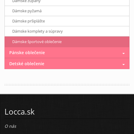
Dámske župany
Dámske pyžamá
Dámske pršiplášte
Dámske komplety a súpravy
Dámske športové oblečenie
Pánske oblečenie
Detské oblečenie
Locca.sk
O nás