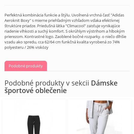
Perfektná kombinácia funkcie a štýlu. Uvoľnená vrchná časť "Adidas
Aeroknit Boxy" s mierne priehľadným vzhľadom vďaka efektívnej
štruktúre priadze. Priedušná látka "Climacool" zaisťuje vynikajúce
riadenie vlhkosti a suchý komfort. S okrúhlym výstrihom a hlbokým
prierezom. Kontrastné logo. Zaoblené bočné rozparky. o niečo dlhšie
vzadu ako spredu, cca 62/64 cm funkčná kvalita vyrobená zo 74%
polyesteru / 26% viskózy
Podobné produkty
Podobné produkty v sekcii
Dámske
športové oblečenie