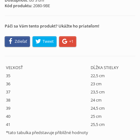
Dostupnosť
: do 3 dní
Kód produktu
:
2080-9BE
Páči sa Vám tento produkt? Ukážte ho priateľom!
Zdieľať
Tweet
+1
VEĽKOSŤ
DĹŽKA STIELKY
35
22,5 cm
36
23 cm
37
23,5 cm
38
24 cm
39
24,5 cm
40
25 cm
41
25,5 cm
*tato tabulka představuje přibližné hodnoty