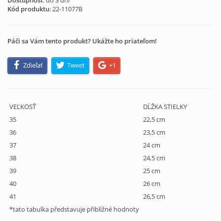
Dostupnosť
: do 3 dní
Kód produktu
:
22-11077B
Páči sa Vám tento produkt? Ukážte ho priateľom!
Zdieľať
Tweet
+1
VEĽKOSŤ
DĹŽKA STIELKY
35
22,5 cm
36
23,5 cm
37
24 cm
38
24,5 cm
39
25 cm
40
26 cm
41
26,5 cm
*tato tabulka představuje přibližné hodnoty