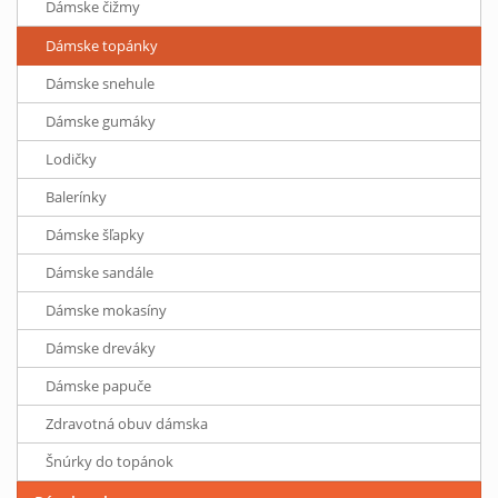
Dámske čižmy
Dámske topánky
Dámske snehule
Dámske gumáky
Lodičky
Balerínky
Dámske šľapky
Dámske sandále
Dámske mokasíny
Dámske dreváky
Dámske papuče
Zdravotná obuv dámska
Šnúrky do topánok