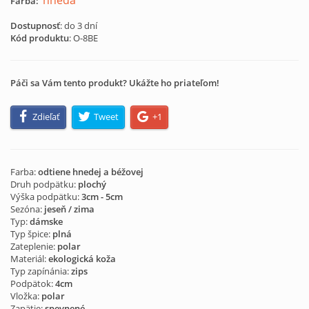
hnedá
Farba:
Dostupnosť
: do 3 dní
Kód produktu
:
O-8BE
Páči sa Vám tento produkt? Ukážte ho priateľom!
Zdieľať
Tweet
+1
Farba:
odtiene hnedej a béžovej
Druh podpätku:
plochý
Výška podpätku:
3cm - 5cm
Sezóna:
jeseň / zima
Typ:
dámske
Typ špice:
plná
Zateplenie:
polar
Materiál:
ekologická koža
Typ zapínánia:
zips
Podpätok:
4cm
Vložka:
polar
Zapätie:
spevnené