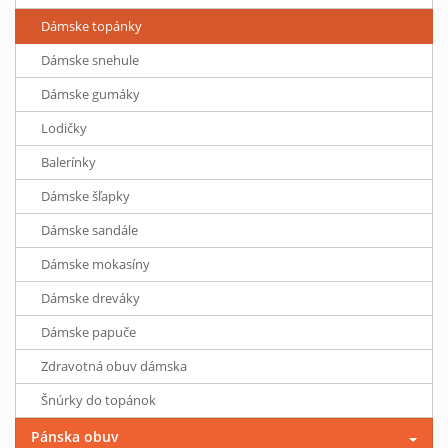
Dámske topánky
Dámske snehule
Dámske gumáky
Lodičky
Balerínky
Dámske šľapky
Dámske sandále
Dámske mokasíny
Dámske dreváky
Dámske papuče
Zdravotná obuv dámska
Šnúrky do topánok
Pánska obuv