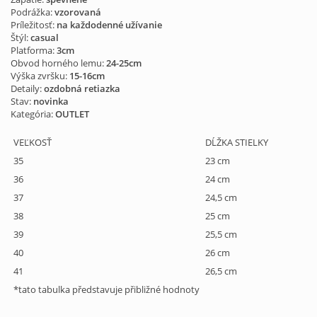
Podrážka:
vzorovaná
Príležitosť:
na každodenné užívanie
Štýl:
casual
Platforma:
3cm
Obvod horného lemu:
24-25cm
Výška zvršku:
15-16cm
Detaily:
ozdobná retiazka
Stav:
novinka
Kategória:
OUTLET
VEĽKOSŤ
DĹŽKA STIELKY
35
23 cm
36
24 cm
37
24,5 cm
38
25 cm
39
25,5 cm
40
26 cm
41
26,5 cm
*tato tabulka představuje přibližné hodnoty