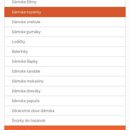
Dámske čižmy
Dámske topánky
Dámske snehule
Dámske gumáky
Lodičky
Balerínky
Dámske šľapky
Dámske sandále
Dámske mokasíny
Dámske dreváky
Dámske papuče
Zdravotná obuv dámska
Šnúrky do topánok