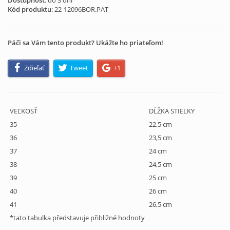
Dostupnosť
: do 3 dní
Kód produktu
:
22-12096BOR.PAT
Páči sa Vám tento produkt? Ukážte ho priateľom!
Zdieľať
Tweet
+1
VEĽKOSŤ
DĹŽKA STIELKY
35
22,5 cm
36
23,5 cm
37
24 cm
38
24,5 cm
39
25 cm
40
26 cm
41
26,5 cm
*tato tabulka představuje přibližné hodnoty