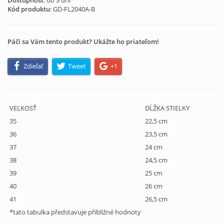
Dostupnosť
: do 3 dní
Kód produktu
:
GD-FL2040A-B
Páči sa Vám tento produkt? Ukážte ho priateľom!
Zdieľať
Tweet
+1
VEĽKOSŤ
DĹŽKA STIELKY
35
22,5 cm
36
23,5 cm
37
24 cm
38
24,5 cm
39
25 cm
40
26 cm
41
26,5 cm
*tato tabulka představuje přibližné hodnoty