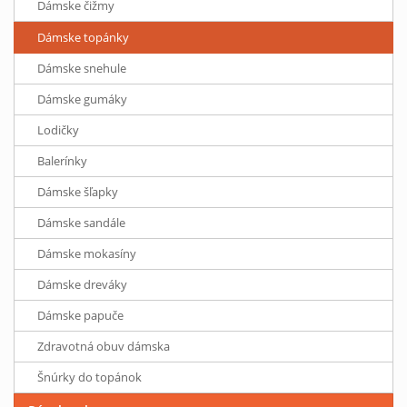
Dámske čižmy
Dámske topánky
Dámske snehule
Dámske gumáky
Lodičky
Balerínky
Dámske šľapky
Dámske sandále
Dámske mokasíny
Dámske dreváky
Dámske papuče
Zdravotná obuv dámska
Šnúrky do topánok