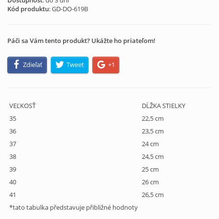
Dostupnosť
: do 3 dní
Kód produktu
:
GD-DO-619B
Páči sa Vám tento produkt? Ukážte ho priateľom!
Zdieľať
Tweet
+1
VEĽKOSŤ
DĹŽKA STIELKY
35
22,5 cm
36
23,5 cm
37
24 cm
38
24,5 cm
39
25 cm
40
26 cm
41
26,5 cm
*tato tabulka představuje přibližné hodnoty