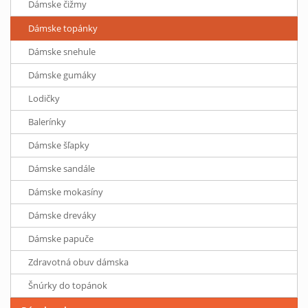
Dámske čižmy
Dámske topánky
Dámske snehule
Dámske gumáky
Lodičky
Balerínky
Dámske šľapky
Dámske sandále
Dámske mokasíny
Dámske dreváky
Dámske papuče
Zdravotná obuv dámska
Šnúrky do topánok