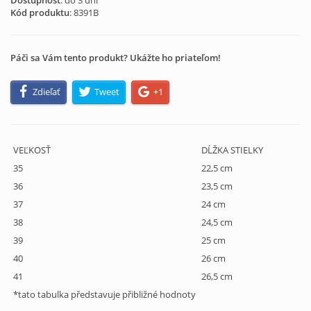
Dostupnosť
: do 3 dní
Kód produktu
:
8391B
Páči sa Vám tento produkt? Ukážte ho priateľom!
Zdieľať
Tweet
+1
VEĽKOSŤ
DĹŽKA STIELKY
35
22,5 cm
36
23,5 cm
37
24 cm
38
24,5 cm
39
25 cm
40
26 cm
41
26,5 cm
*tato tabulka představuje přibližné hodnoty