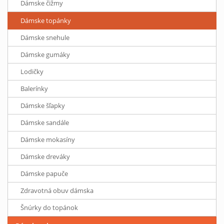
Dámske čižmy
Dámske topánky
Dámske snehule
Dámske gumáky
Lodičky
Balerínky
Dámske šľapky
Dámske sandále
Dámske mokasíny
Dámske dreváky
Dámske papuče
Zdravotná obuv dámska
Šnúrky do topánok