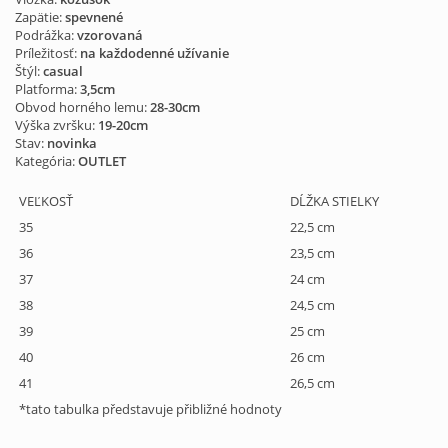
Zapätie:
spevnené
Podrážka:
vzorovaná
Príležitosť:
na každodenné užívanie
Štýl:
casual
Platforma:
3,5cm
Obvod horného lemu:
28-30cm
Výška zvršku:
19-20cm
Stav:
novinka
Kategória:
OUTLET
VEĽKOSŤ
DĹŽKA STIELKY
35
22,5 cm
36
23,5 cm
37
24 cm
38
24,5 cm
39
25 cm
40
26 cm
41
26,5 cm
*tato tabulka představuje přibližné hodnoty