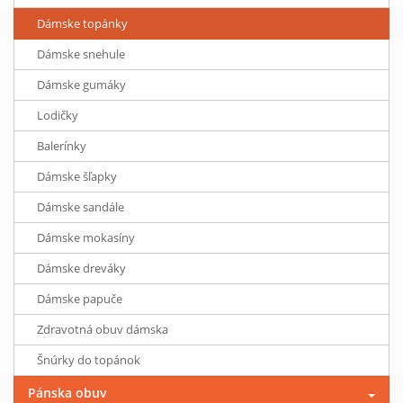
Dámske topánky
Dámske snehule
Dámske gumáky
Lodičky
Balerínky
Dámske šľapky
Dámske sandále
Dámske mokasíny
Dámske dreváky
Dámske papuče
Zdravotná obuv dámska
Šnúrky do topánok
Pánska obuv