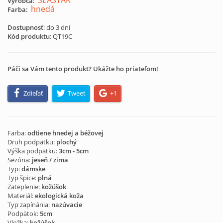
SEASTAR
Výrobca:
hnedá
Farba:
Dostupnosť
: do 3 dní
Kód produktu
:
QT19C
Páči sa Vám tento produkt? Ukážte ho priateľom!
Zdieľať
Tweet
+1
Farba:
odtiene hnedej a béžovej
Druh podpätku:
plochý
Výška podpätku:
3cm - 5cm
Sezóna:
jeseň / zima
Typ:
dámske
Typ špice:
plná
Zateplenie:
kožúšok
Materiál:
ekologická koža
Typ zapínánia:
nazúvacie
Podpätok:
5cm
Vložka:
kožúšok