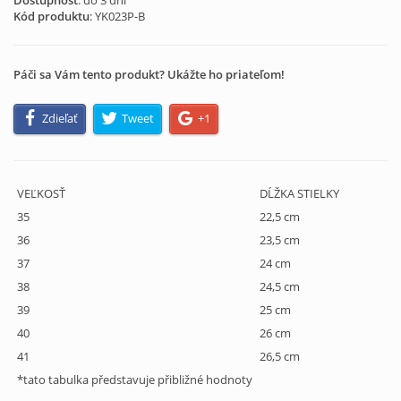
Dostupnosť
: do 3 dní
Kód produktu
:
YK023P-B
Páči sa Vám tento produkt? Ukážte ho priateľom!
Zdieľať
Tweet
+1
VEĽKOSŤ
DĹŽKA STIELKY
35
22,5 cm
36
23,5 cm
37
24 cm
38
24,5 cm
39
25 cm
40
26 cm
41
26,5 cm
*tato tabulka představuje přibližné hodnoty