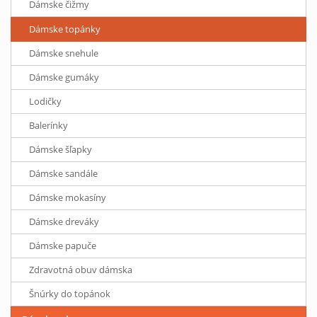
Dámske čižmy
Dámske topánky
Dámske snehule
Dámske gumáky
Lodičky
Balerínky
Dámske šľapky
Dámske sandále
Dámske mokasíny
Dámske dreváky
Dámske papuče
Zdravotná obuv dámska
Šnúrky do topánok