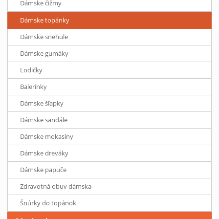
Dámske čižmy
Dámske topánky
Dámske snehule
Dámske gumáky
Lodičky
Balerínky
Dámske šľapky
Dámske sandále
Dámske mokasíny
Dámske dreváky
Dámske papuče
Zdravotná obuv dámska
Šnúrky do topánok