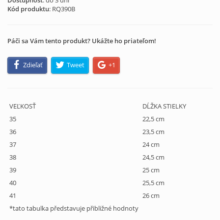
Dostupnosť
: do 3 dní
Kód produktu
:
RQ390B
Páči sa Vám tento produkt? Ukážte ho priateľom!
Zdieľať
Tweet
+1
VEĽKOSŤ
DĹŽKA STIELKY
35
22,5 cm
36
23,5 cm
37
24 cm
38
24,5 cm
39
25 cm
40
25,5 cm
41
26 cm
*tato tabulka představuje přibližné hodnoty