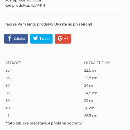
Dostupnosť
: do 3 dní
Kód produktu
:
JJ27P-KH
Páči sa Vám tento produkt? Ukážte ho priateľom!
Zdieľať
Tweet
+1
VEĽKOSŤ
DĹŽKA STIELKY
35
22,5 cm
36
23,5 cm
37
24 cm
38
24,5 cm
39
25 cm
40
26 cm
41
26,5 cm
*tato tabulka představuje přibližné hodnoty