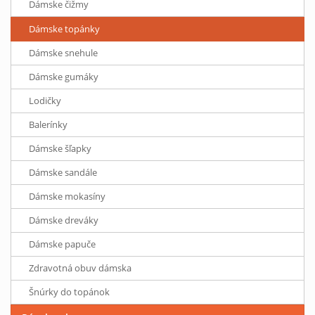
Dámske čižmy
Dámske topánky
Dámske snehule
Dámske gumáky
Lodičky
Balerínky
Dámske šľapky
Dámske sandále
Dámske mokasíny
Dámske dreváky
Dámske papuče
Zdravotná obuv dámska
Šnúrky do topánok