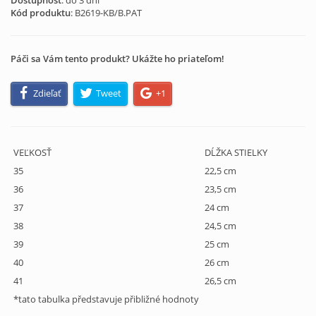
Dostupnosť
: do 3 dní
Kód produktu
:
B2619-KB/B.PAT
Páči sa Vám tento produkt? Ukážte ho priateľom!
Zdieľať
Tweet
+1
VEĽKOSŤ
DĹŽKA STIELKY
35
22,5 cm
36
23,5 cm
37
24 cm
38
24,5 cm
39
25 cm
40
26 cm
41
26,5 cm
*tato tabulka představuje přibližné hodnoty