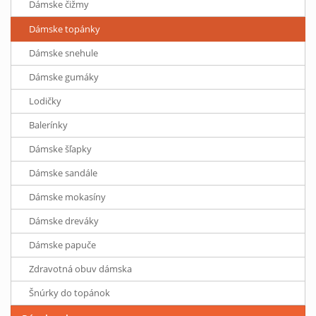
Dámske čižmy
Dámske topánky
Dámske snehule
Dámske gumáky
Lodičky
Balerínky
Dámske šľapky
Dámske sandále
Dámske mokasíny
Dámske dreváky
Dámske papuče
Zdravotná obuv dámska
Šnúrky do topánok