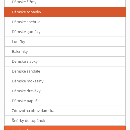
Dámske čižmy
Dámske topánky
Dámske snehule
Dámske gumáky
Lodičky
Balerínky
Dámske šľapky
Dámske sandále
Dámske mokasíny
Dámske dreváky
Dámske papuče
Zdravotná obuv dámska
Šnúrky do topánok