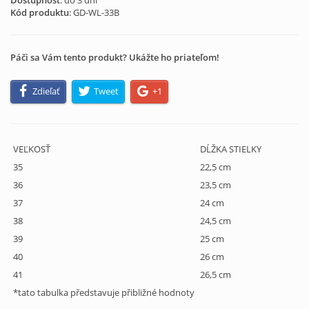
Dostupnosť
: do 3 dní
Kód produktu
:
GD-WL-33B
Páči sa Vám tento produkt? Ukážte ho priateľom!
Zdieľať
Tweet
+1
VEĽKOSŤ
DĹŽKA STIELKY
35
22,5 cm
36
23,5 cm
37
24 cm
38
24,5 cm
39
25 cm
40
26 cm
41
26,5 cm
*tato tabulka představuje přibližné hodnoty