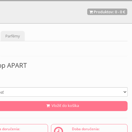
Produktov:
0
-
0 €
Parfémy
top APART
Vložiť do košíka
 doručenia:
Doba doručenia: