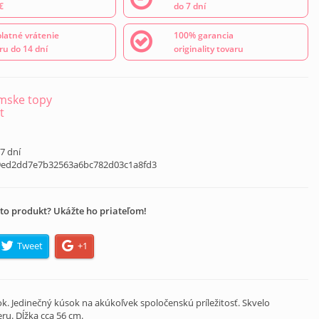
€
do 7 dní
latné vrátenie
100% garancia
ru do 14 dní
originality tovaru
mske topy
t
 7 dní
9ed2dd7e7b32563a6bc782d03c1a8fd3
to produkt? Ukážte ho priateľom!
Tweet
+1
. Jedinečný kúsok na akúkoľvek spoločenskú príležitosť. Skvelo
ru. Dĺžka cca 56 cm.