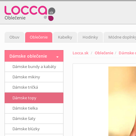
Oblečenie
Obuv
Oblečenie
Kabelky
Hodinky
Módne doplnk
Locca.sk
Oblečenie
Dámske o
Dámske oblečenie
Dámske bundy a kabáty
Dámske mikiny
Dámske tričká
Dámske topy
Dámske tielka
Dámske šaty
Dámske blúzky