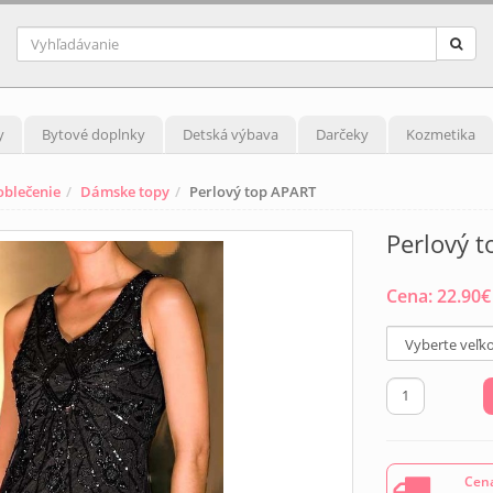
y
Bytové doplnky
Detská výbava
Darčeky
Kozmetika
blečenie
Dámske topy
Perlový top APART
Perlový 
Cena:
22.90
€
Cena