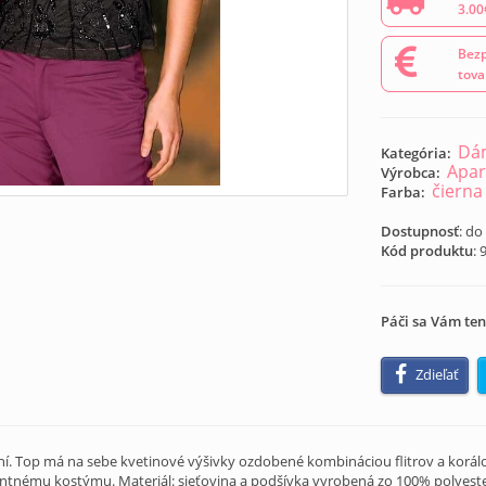
3.00
Bezp
tova
Dá
Kategória:
Apar
Výrobca:
čierna
Farba:
Dostupnosť
: do
Kód produktu
:
Páči sa Vám ten
Zdieľať
. Top má na sebe kvetinové výšivky ozdobené kombináciou flitrov a korálok
gantnému kostýmu. Materiál: sieťovina a podšívka vyrobená zo 100% polyeste