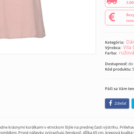
3.00
Bezp
tova
Dá
Kategória:
Vila
Výrobca:
ružov
Farba:
Dostupnosť
: do
Kód produktu
:
Páči sa Vám ten
Zdieľať
dne krásnymi korálkami v etnickom štýle na prednej časti výstrihu. Prilieh
gombíkmi. Prsné náševky zvýrazňujú ženskosť. dĺžka 65 cm, krepová kvalita