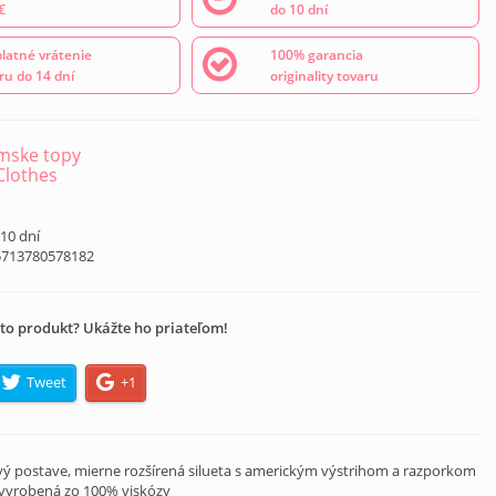
€
do 10 dní
latné vrátenie
100% garancia
ru do 14 dní
originality tovaru
mske topy
 Clothes
á
 10 dní
5713780578182
to produkt? Ukážte ho priateľom!
Tweet
+1
avý postave, mierne rozšírená silueta s americkým výstrihom a razporkom
 vyrobená zo 100% viskózy