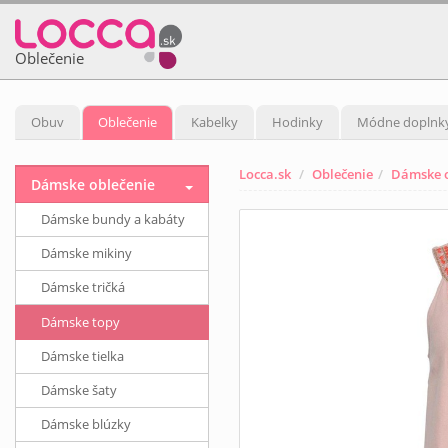
Oblečenie
Obuv
Oblečenie
Kabelky
Hodinky
Módne doplnk
Locca.sk
Oblečenie
Dámske o
Dámske oblečenie
Dámske bundy a kabáty
Dámske mikiny
Dámske tričká
Dámske topy
Dámske tielka
Dámske šaty
Dámske blúzky