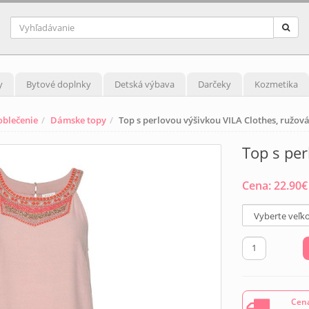
y
Bytové doplnky
Detská výbava
Darčeky
Kozmetika
blečenie
Dámske topy
Top s perlovou výšivkou VILA Clothes, ružov
Top s per
Cena:
22.90
€
Cena