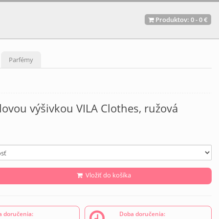
Produktov:
0
-
0 €
Parfémy
á
lovou výšivkou VILA Clothes, ružová
Vložiť do košíka
 doručenia:
Doba doručenia: