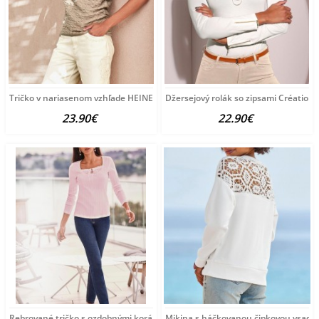
Tričko v nariasenom vzhľade HEINE, sivobéžové
Džersejový rolák so zipsami Création L
23.90€
22.90€
Rebrované tričko s ozdobnými korálkami Ashley Brooke, ružové
Mikina s háčkovanou čipkovou vsadko