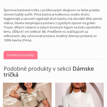
Športové bavlnené tričko s prúžkovaným dizajnom vo farbe priadze
okorení každý outfit. Pima bavlna je kráľovnou svojho druhu
Najjemnejší a zároveň najsilnejší druh bavlny má obzvlášť dlhé, jemné
vlákna. Silueta obopínajúca postavu s typickým zipsom na golieri
Troyer, dlhými rukávmi a úzkym kovovým logom na boku spodného
lemu. Dĺžka 61 cm (veľkosť 38). Predĺžené vo zväčšujúcich sa
veľkostiach, aby vyhovovali postave. Kvalitný džersej vyrobený zo
100% bavlny (Pima).
Podobné produkty
Podobné produkty v sekcii
Dámske
tričká