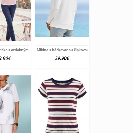
ičko s ozdobnými korálkami Ashley Brooke,
Mikina s háčkovanou čipkovou vsadkou HEINE, biela
3.90€
29.90€