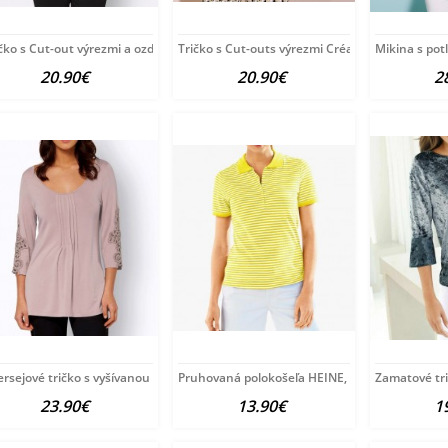
čko s Cut-out výrezmi a ozdobnými korálkami
Tričko s Cut-outs výrezmi Création L, žlté
Mikina s pot
20.90€
20.90€
2
rsejové tričko s vyšívanou čipkou Fair Lady,
Pruhovaná polokošeľa HEINE, žlto-biela
Zamatové tri
23.90€
13.90€
1