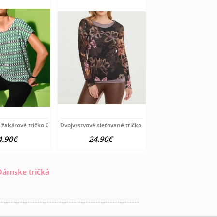
ovo-farebné
 žakárové tričko Création L, zeleno-farebné
Dvojvrstvové sieťované tričko Ashley Brooke, fialovo-far
4.90€
24.90€
Dámske tričká