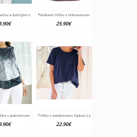
lačou a bočnými rozparkami Création
Pásikavé tričko v rebrovanom vzhľade LEE, červeno-modr
8.90€
25.90€
čko v pokrčenom vzhľade Fair Lady,
Tričko s madeirovou čipkou Linea Tesini, modrá
9.90€
22.90€