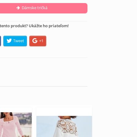
Dámske tričká
tento produkt? Ukážte ho priateľom!
Tweet
+1