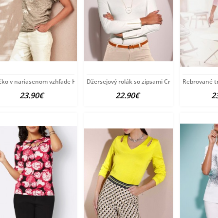
čko v nariasenom vzhľade HEINE, sivobéžové
Džersejový rolák so zipsami Création L, biely
Rebrované tr
23.90€
22.90€
2