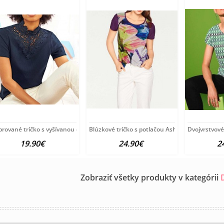
rované tričko s vyšívanou čipkou Linea Tesini,
Blúzkové tričko s potlačou Ashley Brooke, fial
Dvojvrstvové
19.90€
24.90€
2
Zobraziť všetky produkty v kategórii