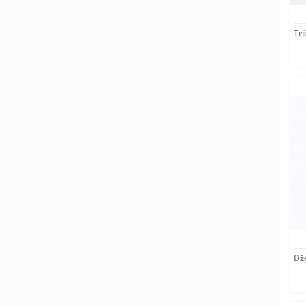
Tri
Dže