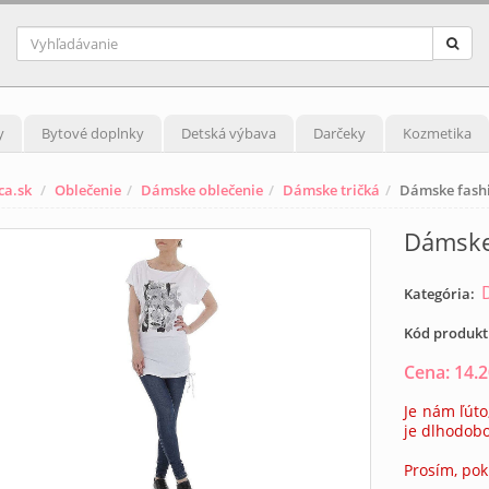
y
Bytové doplnky
Detská výbava
Darčeky
Kozmetika
ca.sk
Oblečenie
Dámske oblečenie
Dámske tričká
Dámske fashi
Dámske
Kategória:
Kód produk
Cena:
14.
Je nám ľúto
je dlhodob
Prosím, pok