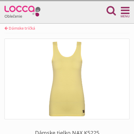
Oblečenie
MENU
Dámske tričká
Dámske tielko NAX K5225