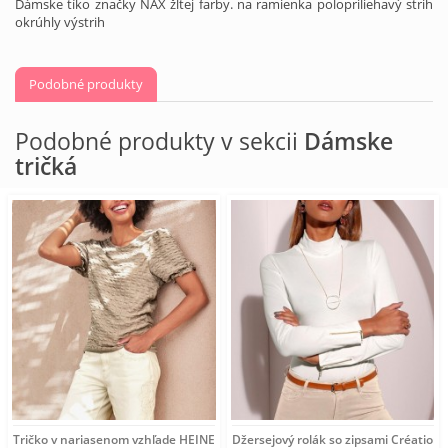
Dámske tíko značky NAX žltej farby. na ramienka polopriliehavý strih
okrúhly výstrih
Podobné produkty
Podobné produkty v sekcii
Dámske
tričká
Tričko v nariasenom vzhľade HEINE, sivobéžové
Džersejový rolák so zipsami Création L