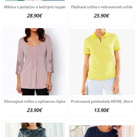
Mikina s potlačou a bočnými rozparkami Création
Pásikavé tričko v rebrovanom vzhľade
28.90€
25.90€
Džersejové tričko s vyšívanou čipkou Fair Lady,
Pruhovaná polokošeľa HEINE, žlto-bie
23.90€
13.90€