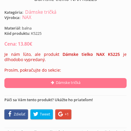
Dámske tričká
Kategória:
NAX
Výrobca:
Materiál
: balna
Kód produktu
:
K5225
Cena:
13.80
€
Je nám ľúto, ale produkt
Dámske tielko NAX K5225
je
dlhodobo vypredaný.
Prosím, pokračujte do sekcie:
Dámske tričká
Páči sa Vám tento produkt? Ukážte ho priateľom!
Zdieľať
Tweet
+1