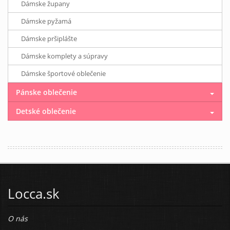
Dámske župany
Dámske pyžamá
Dámske pršiplášte
Dámske komplety a súpravy
Dámske športové oblečenie
Pánske oblečenie
Detské oblečenie
Locca.sk
O nás