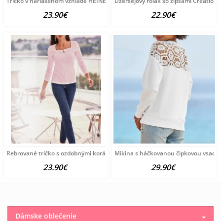
Tričko v nariasenom vzhľade HEINE, sivobéžové
Džersejový rolák so zipsami Création L
23.90€
22.90€
Rebrované tričko s ozdobnými korálkami Ashley Brooke, ružové
Mikina s háčkovanou čipkovou vsadko
23.90€
29.90€
Dámske oblečenie