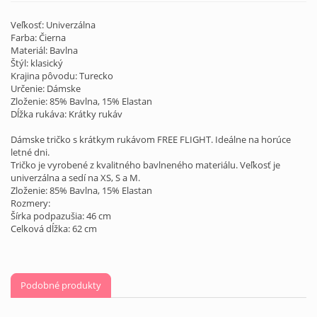
Veľkosť: Univerzálna
Farba: Čierna
Materiál: Bavlna
Štýl: klasický
Krajina pôvodu: Turecko
Určenie: Dámske
Zloženie: 85% Bavlna, 15% Elastan
Dĺžka rukáva: Krátky rukáv
Dámske tričko s krátkym rukávom FREE FLIGHT. Ideálne na horúce
letné dni.
Tričko je vyrobené z kvalitného bavlneného materiálu. Veľkosť je
univerzálna a sedí na XS, S a M.
Zloženie: 85% Bavlna, 15% Elastan
Rozmery:
Šírka podpazušia: 46 cm
Celková dĺžka: 62 cm
Podobné produkty