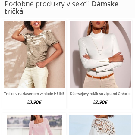
Podobné produkty v sekcii
Dámske
tričká
Tričko v nariasenom vzhľade HEINE, sivobéžové
Džersejový rolák so zipsami Création L
23.90€
22.90€