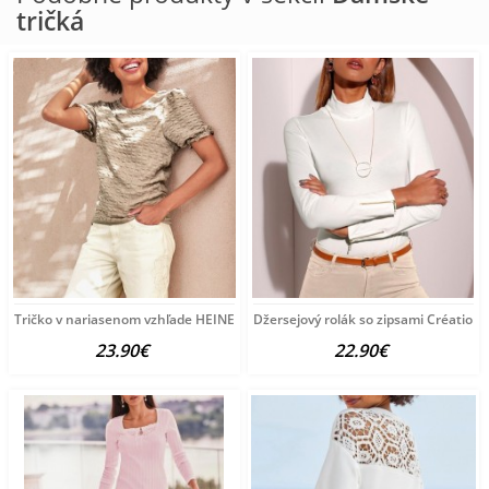
tričká
Tričko v nariasenom vzhľade HEINE, sivobéžové
Džersejový rolák so zipsami Création L
23.90€
22.90€