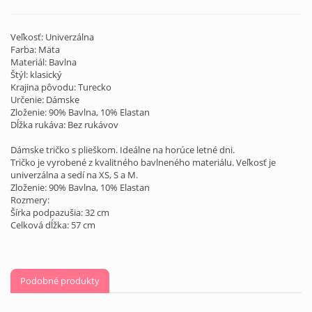
Veľkosť: Univerzálna
Farba: Mäta
Materiál: Bavlna
Štýl: klasický
Krajina pôvodu: Turecko
Určenie: Dámske
Zloženie: 90% Bavlna, 10% Elastan
Dĺžka rukáva: Bez rukávov
Dámske tričko s plieškom. Ideálne na horúce letné dni.
Tričko je vyrobené z kvalitného bavlneného materiálu. Veľkosť je
univerzálna a sedí na XS, S a M.
Zloženie: 90% Bavlna, 10% Elastan
Rozmery:
Šírka podpazušia: 32 cm
Celková dĺžka: 57 cm
Podobné produkty