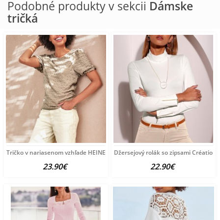
Podobné produkty v sekcii
Dámske
tričká
Tričko v nariasenom vzhľade HEINE, sivobéžové
Džersejový rolák so zipsami Création L
23.90€
22.90€