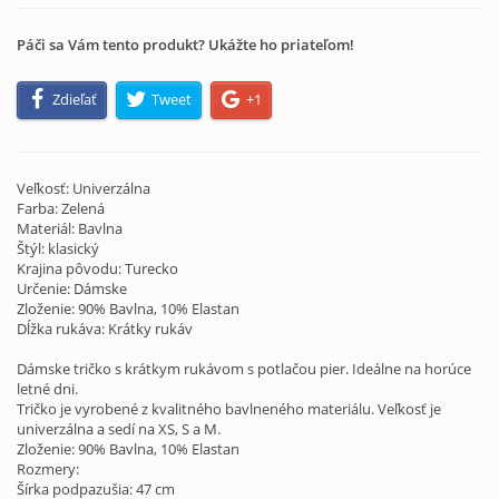
Páči sa Vám tento produkt? Ukážte ho priateľom!
Zdieľať
Tweet
+1
Veľkosť: Univerzálna
Farba: Zelená
Materiál: Bavlna
Štýl: klasický
Krajina pôvodu: Turecko
Určenie: Dámske
Zloženie: 90% Bavlna, 10% Elastan
Dĺžka rukáva: Krátky rukáv
Dámske tričko s krátkym rukávom s potlačou pier. Ideálne na horúce
letné dni.
Tričko je vyrobené z kvalitného bavlneného materiálu. Veľkosť je
univerzálna a sedí na XS, S a M.
Zloženie: 90% Bavlna, 10% Elastan
Rozmery:
Šírka podpazušia: 47 cm