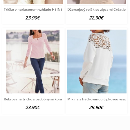
Tričko v nariasenom vzhľade HEINE, sivobéžové
Džersejový rolák so zipsami Création L
23.90€
22.90€
Rebrované tričko s ozdobnými korálkami Ashley Brooke, ružové
Mikina s háčkovanou čipkovou vsadko
23.90€
29.90€