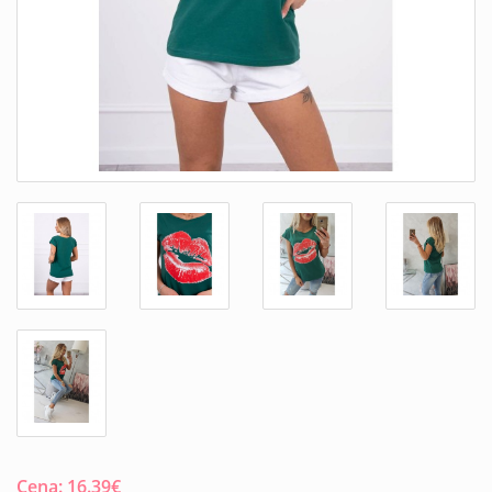
Cena:
16.39
€