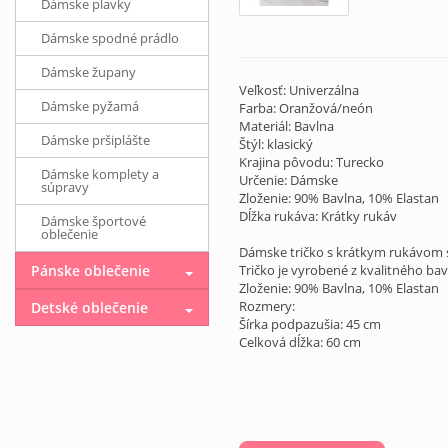
Dámske plavky
Dámske spodné prádlo
Dámske župany
Veľkosť: Univerzálna
Dámske pyžamá
Farba: Oranžová/neón
Materiál: Bavlna
Dámske pršiplášte
Štýl: klasický
Krajina pôvodu: Turecko
Dámske komplety a
Určenie: Dámske
súpravy
Zloženie: 90% Bavlna, 10% Elastan
Dĺžka rukáva: Krátky rukáv
Dámske športové
oblečenie
Dámske tričko s krátkym rukávom 
Pánske oblečenie
Tričko je vyrobené z kvalitného bav
Zloženie: 90% Bavlna, 10% Elastan
Rozmery:
Detské oblečenie
Šírka podpazušia: 45 cm
Celková dĺžka: 60 cm