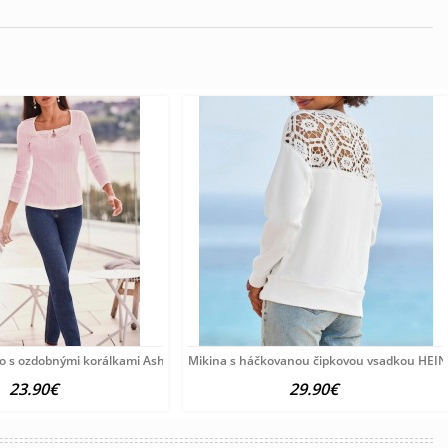
o s ozdobnými korálkami Ashley Brooke, ružové
Mikina s háčkovanou čipkovou vsadkou HEINE
23.90€
29.90€