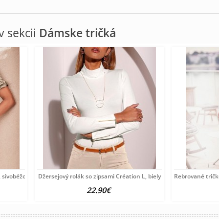
 sekcii
Dámske tričká
 sivobéžové
Džersejový rolák so zipsami Création L, biely
Rebrované tričk
22.90€