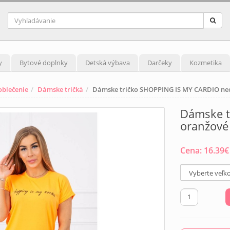
y
Bytové doplnky
Detská výbava
Darčeky
Kozmetika
blečenie
Dámske tričká
Dámske tričko SHOPPING IS MY CARDIO ne
Dámske t
oranžové
Cena:
16.39
€