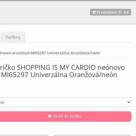
Produktov:
0
-
0 €
Parfémy
ónovo oranžové MI65297 Univerzálna Oranžová/neón
ričko SHOPPING IS MY CARDIO neónovo
 MI65297 Univerzálna Oranžová/neón
Vložiť do košíka