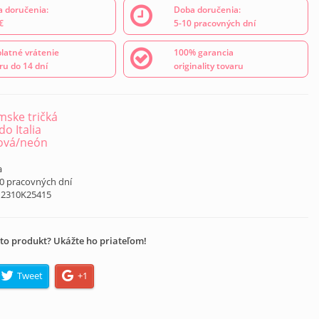
 doručenia:
Doba doručenia:
€
5-10 pracovných dní
latné vrátenie
100% garancia
ru do 14 dní
originality tovaru
ske tričká
o Italia
ová/neón
a
10 pracovných dní
12310K25415
to produkt? Ukážte ho priateľom!
Tweet
+1