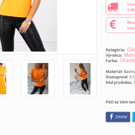
Cena
5.00
Bezp
tova
Dám
Kategória:
Mond
Výrobca:
Oranž
Farba:
Materiál
: Bavln
Dostupnosť
: 5-
Kód produktu
:
Páči sa Vám ten
Zdieľať