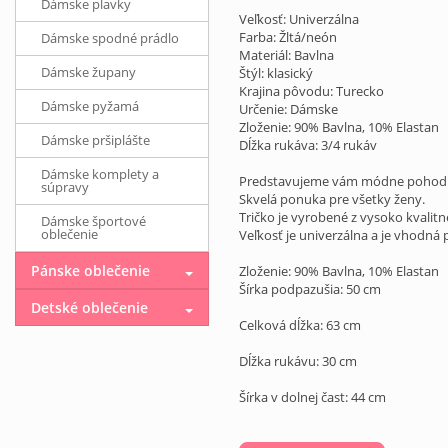
Dámske plavky
Veľkosť: Univerzálna
Farba: Žltá/neón
Dámske spodné prádlo
Materiál: Bavlna
Dámske župany
Štýl: klasický
Krajina pôvodu: Turecko
Dámske pyžamá
Určenie: Dámske
Zloženie: 90% Bavlna, 10% Elastan
Dámske pršiplášte
Dĺžka rukáva: 3/4 rukáv
Dámske komplety a
Predstavujeme vám módne pohodln
súpravy
Skvelá ponuka pre všetky ženy.
Tričko je vyrobené z vysoko kvalit
Dámske športové
oblečenie
Veľkosť je univerzálna a je vhodná p
Pánske oblečenie
Zloženie: 90% Bavlna, 10% Elastan
Šírka podpazušia: 50 cm
Detské oblečenie
Celková dĺžka: 63 cm
Dĺžka rukávu: 30 cm
Šírka v dolnej čast: 44 cm