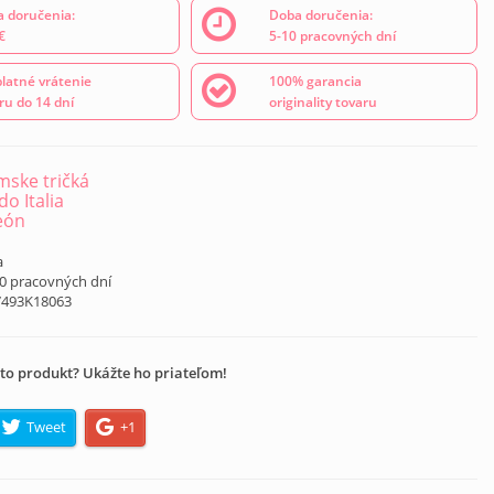
 doručenia:
Doba doručenia:
€
5-10 pracovných dní
latné vrátenie
100% garancia
ru do 14 dní
originality tovaru
ske tričká
o Italia
eón
a
10 pracovných dní
7493K18063
to produkt? Ukážte ho priateľom!
Tweet
+1