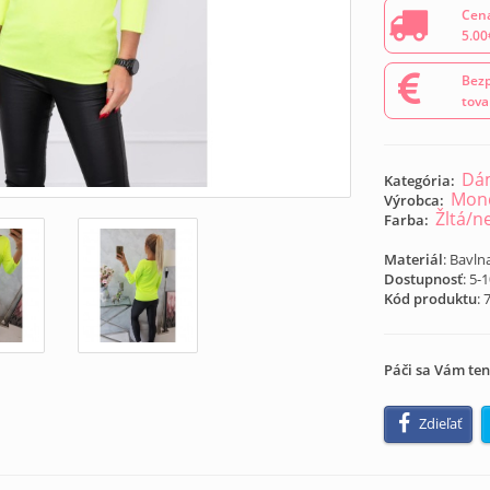
Cena
5.00
Bezp
tova
Dám
Kategória:
Mond
Výrobca:
Žltá/n
Farba:
Materiál
: Bavln
Dostupnosť
: 5-
Kód produktu
:
Páči sa Vám ten
Zdieľať