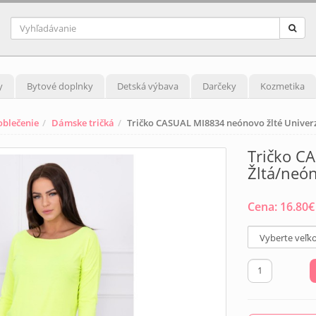
y
Bytové doplnky
Detská výbava
Darčeky
Kozmetika
blečenie
Dámske tričká
Tričko CASUAL MI8834 neónovo žlté Univer
Tričko C
Žltá/neó
Cena:
16.80
€