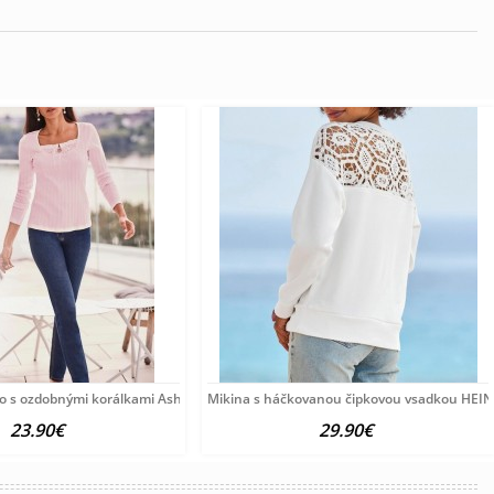
o s ozdobnými korálkami Ashley Brooke, ružové
Mikina s háčkovanou čipkovou vsadkou HEINE
23.90€
29.90€