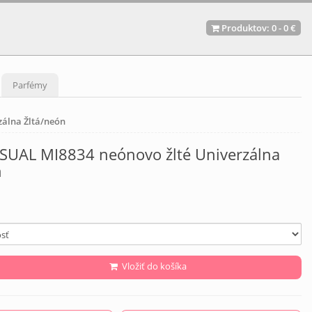
Produktov:
0
-
0 €
Parfémy
zálna Žltá/neón
ASUAL MI8834 neónovo žlté Univerzálna
n
Vložiť do košíka