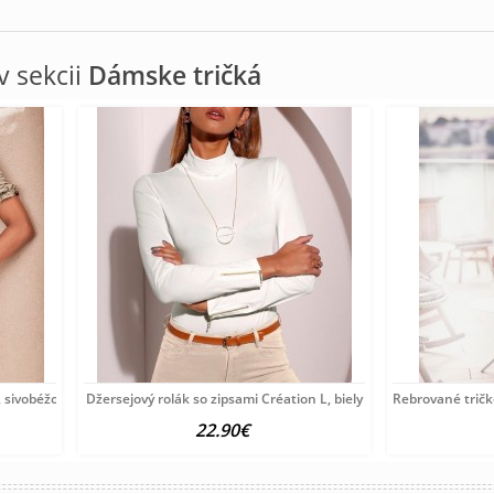
 sekcii
Dámske tričká
 sivobéžové
Džersejový rolák so zipsami Création L, biely
Rebrované tričk
22.90€