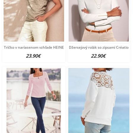
Tričko v nariasenom vzhľade HEINE, sivobéžové
Džersejový rolák so zipsami Création L
23.90€
22.90€