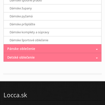
Dámske spodné prádlo
Dámske župany
Dámske pyžamá
Dámske pršiplášte
Dámske komplety a súpravy
Dámske športové oblečenie
Pánske oblečenie
Detské oblečenie
Locca.sk