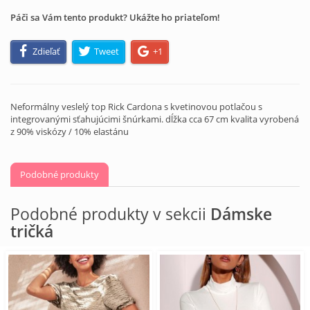
Páči sa Vám tento produkt? Ukážte ho priateľom!
Zdieľať
Tweet
+1
Neformálny veslelý top Rick Cardona s kvetinovou potlačou s
integrovanými sťahujúcimi šnúrkami. dĺžka cca 67 cm kvalita vyrobená
z 90% viskózy / 10% elastánu
Podobné produkty
Podobné produkty v sekcii
Dámske
tričká