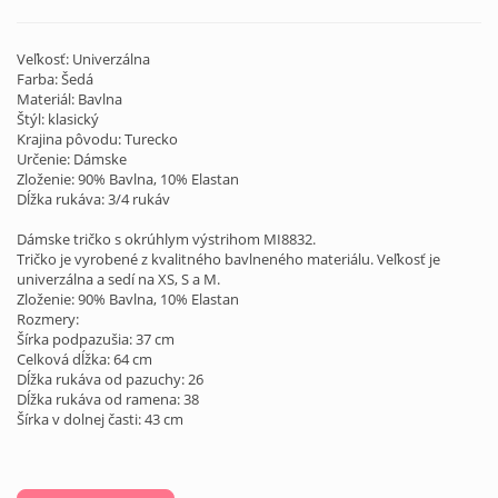
Veľkosť: Univerzálna
Farba: Šedá
Materiál: Bavlna
Štýl: klasický
Krajina pôvodu: Turecko
Určenie: Dámske
Zloženie: 90% Bavlna, 10% Elastan
Dĺžka rukáva: 3/4 rukáv
Dámske tričko s okrúhlym výstrihom MI8832.
Tričko je vyrobené z kvalitného bavlneného materiálu. Veľkosť je
univerzálna a sedí na XS, S a M.
Zloženie: 90% Bavlna, 10% Elastan
Rozmery:
Šírka podpazušia: 37 cm
Celková dĺžka: 64 cm
Dĺžka rukáva od pazuchy: 26
Dĺžka rukáva od ramena: 38
Šírka v dolnej časti: 43 cm