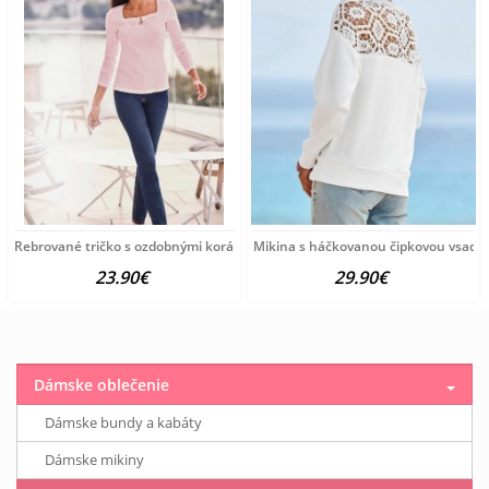
Rebrované tričko s ozdobnými korálkami Ashley Brooke, ružové
Mikina s háčkovanou čipkovou vsadko
23.90€
29.90€
Dámske oblečenie
Dámske bundy a kabáty
Dámske mikiny