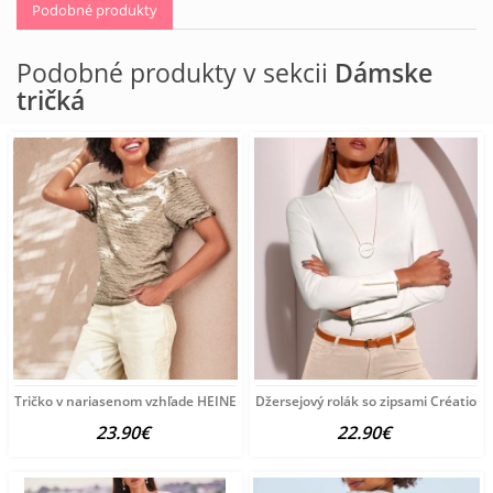
Podobné produkty
Podobné produkty v sekcii
Dámske
tričká
Tričko v nariasenom vzhľade HEINE, sivobéžové
Džersejový rolák so zipsami Création L
23.90€
22.90€