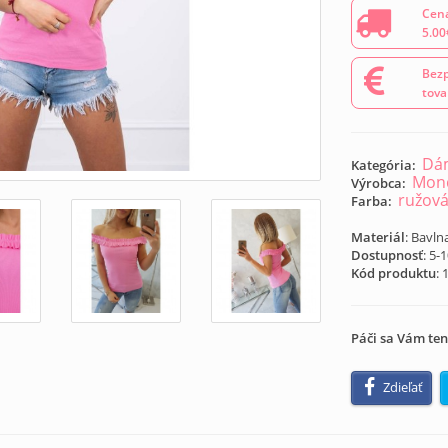
Cena
5.00
Bezp
tova
Dám
Kategória:
Mond
Výrobca:
ružov
Farba:
Materiál
: Bavln
Dostupnosť
: 5-
Kód produktu
:
Páči sa Vám ten
Zdieľať