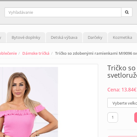
y
Bytové doplnky
Detská výbava
Darčeky
Kozmetika
blečenie
Dámske tričká
Tričko so zdobenými ramienkami MI9096 sv
Tričko s
svetloru
Cena:
13.84
€