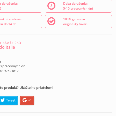
 doručenia:
Doba doručenia:
€
5-10 pracovných dní
latné vrátenie
100% garancia
ru do 14 dní
originality tovaru
ske tričká
o Italia
á
a
10 pracovných dní
10192K21817
to produkt? Ukážte ho priateľom!
Tweet
+1