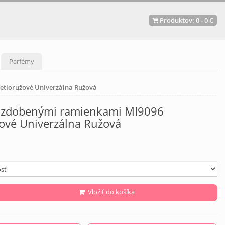
Produktov:
0
-
0 €
Parfémy
etloružové Univerzálna Ružová
o zdobenými ramienkami MI9096
žové Univerzálna Ružová
Vložiť do košíka