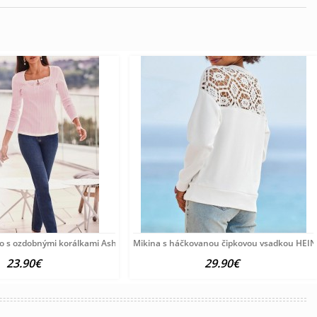
o s ozdobnými korálkami Ashley Brooke, ružové
Mikina s háčkovanou čipkovou vsadkou HEINE
23.90€
29.90€