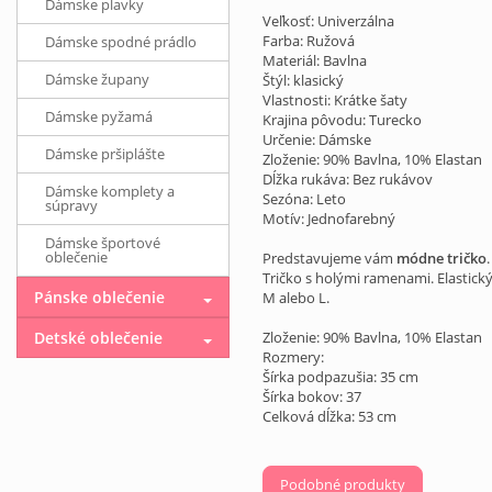
Dámske plavky
Veľkosť: Univerzálna
Farba: Ružová
Dámske spodné prádlo
Materiál: Bavlna
Dámske župany
Štýl: klasický
Vlastnosti: Krátke šaty
Dámske pyžamá
Krajina pôvodu: Turecko
Určenie: Dámske
Dámske pršiplášte
Zloženie: 90% Bavlna, 10% Elastan
Dĺžka rukáva: Bez rukávov
Dámske komplety a
Sezóna: Leto
súpravy
Motív: Jednofarebný
Dámske športové
oblečenie
Predstavujeme vám
módne tričko
.
Tričko s holými ramenami. Elastický
Pánske oblečenie
M alebo L.
Detské oblečenie
Zloženie: 90% Bavlna, 10% Elastan
Rozmery:
Šírka podpazušia: 35 cm
Šírka bokov: 37
Celková dĺžka: 53 cm
Podobné produkty