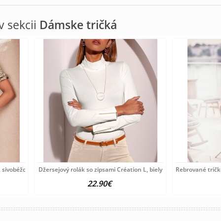
 sekcii
Dámske tričká
 sivobéžové
Džersejový rolák so zipsami Création L, biely
Rebrované tričk
22.90€