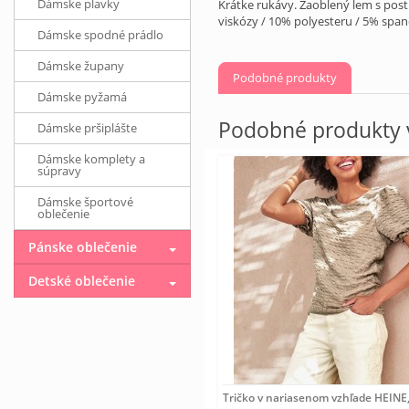
Dámske plavky
Krátke rukávy. Zaoblený lem s post
viskózy / 10% polyesteru / 5% spa
Dámske spodné prádlo
Dámske župany
Podobné produkty
Dámske pyžamá
Podobné produkty v
Dámske pršiplášte
Dámske komplety a
súpravy
Dámske športové
oblečenie
Pánske oblečenie
Detské oblečenie
Tričko v nariasenom vzhľade HEINE,