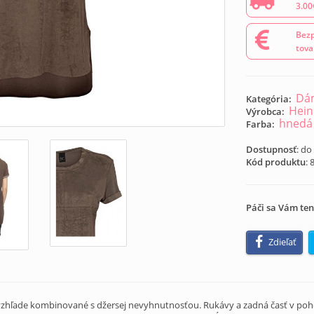
3.00
Bezp
tova
Dám
Kategória:
Hein
Výrobca:
hnedá
Farba:
Dostupnosť
: do
Kód produktu
:
Páči sa Vám ten
Zdieľať
vzhľade kombinované s džersej nevyhnutnosťou. Rukávy a zadná časť v pohod