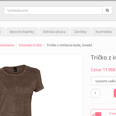
y
Bytové doplnky
Detská výbava
Darčeky
Kozmetika
blečenie
Dámske tričká
Tričko z imitácie kože, hnedá
Tričko z 
Cena:
11.90
€
Cena