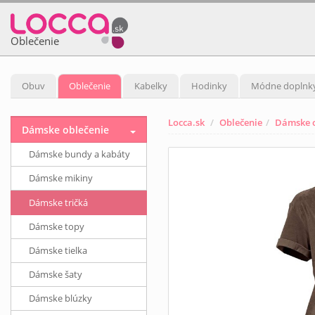
Oblečenie
Obuv
Oblečenie
Kabelky
Hodinky
Módne doplnk
Locca.sk
Oblečenie
Dámske o
Dámske oblečenie
Dámske bundy a kabáty
Dámske mikiny
Dámske tričká
Dámske topy
Dámske tielka
Dámske šaty
Dámske blúzky