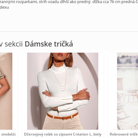
rannými rozparkami, strih vzadu dlhší ako predný. dĺžka cca 76 cm predná 
ndexu
 sekcii
Dámske tričká
 sivobéžové
Džersejový rolák so zipsami Création L, biely
Rebrované tričk