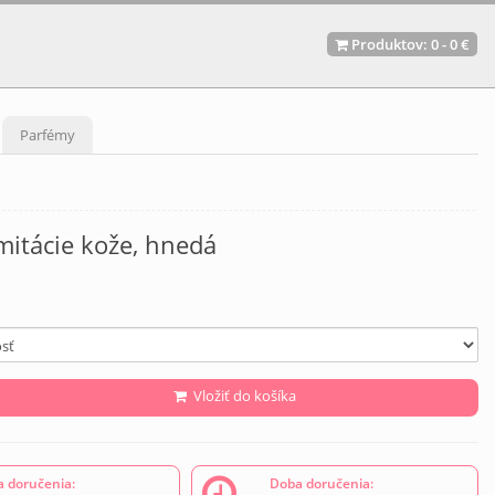
Produktov:
0
-
0 €
Parfémy
imitácie kože, hnedá
Vložiť do košíka
 doručenia:
Doba doručenia: