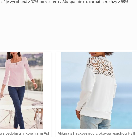
časť je vyrobená z 92% polyesteru / 8% spandexu, chrbát a rukávy z 85%
o s ozdobnými korálkami Ashley Brooke, ružové
Mikina s háčkovanou čipkovou vsadkou HEINE