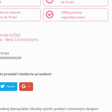
€
do 10 dní
latné vrátenie
100% garancia
ru do 14 dní
originality tovaru
ske tričká
e - Best Connections
 10 dní
8698304650209
to produkt? Ukážte ho priateľom!
Tweet
+1
lnej džersej látke. Okrúhly výstrih, predný s otvoreným okrajom.