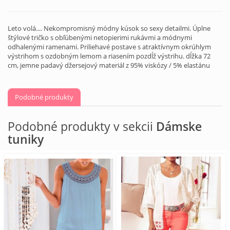
Leto volá.... Nekompromisný módny kúsok so sexy detailmi. Úplne
štýlové tričko s obľúbenými netopierimi rukávmi a módnymi
odhalenými ramenami. Priliehavé postave s atraktívnym okrúhlym
výstrihom s ozdobným lemom a riasením pozdĺž výstrihu. dĺžka 72
cm, jemne padavý džersejový materiál z 95% viskózy / 5% elastánu
Podobné produkty
Podobné produkty v sekcii
Dámske
tuniky