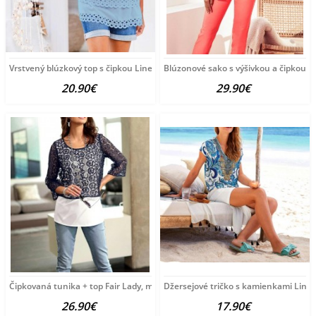
Vrstvený blúzkový top s čipkou Linea Tesini, modrý
Blúzonové sako s výšivkou a čipkou Lin
20.90€
29.90€
Čipkovaná tunika + top Fair Lady, modrá-krémová
Džersejové tričko s kamienkami Linea
26.90€
17.90€