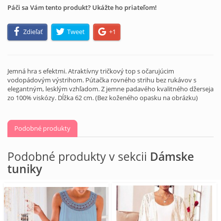
Páči sa Vám tento produkt? Ukážte ho priateľom!
Zdieľať
Tweet
+1
Jemná hra s efektmi. Atraktívny tričkový top s očarujúcim
vodopádovým výstrihom. Pútačka rovného strihu bez rukávov s
elegantným, lesklým vzhľadom. Z jemne padavého kvalitného džerseja
zo 100% viskózy. Dĺžka 62 cm. (Bez koženého opasku na obrázku)
Podobné produkty
Podobné produkty v sekcii
Dámske
tuniky