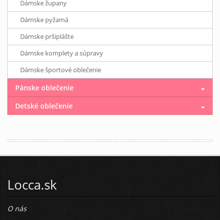
Dámske župany
Dámske pyžamá
Dámske pršiplášte
Dámske komplety a súpravy
Dámske športové oblečenie
Pánske oblečenie
Detské oblečenie
Locca.sk
O nás