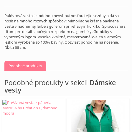
Pulóvrová vesta je módnou nevyhnutnosťou tejto sezóny a dá sa
nosiť na mnoho rôznych spôsobov! Mimoriadne krásna bavlnená
vesta v nádhernej farbe s golierom priliehavým ku krku. Spracované s
citom pre detail s bočným rozparkom na gombíky. Gombíky s
vyrazeným logom. Vysoko kvalitná, mercerovaná kvalita s jemným
leskom vyrobená zo 100% bavlny. Obzvlášť pohodlné na nosenie.
Dĺžka 66 cm.
Podobné produkty
Podobné produkty v sekcii
Dámske
vesty