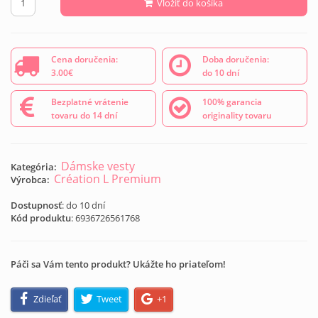
Vložiť do košíka
Cena doručenia:
Doba doručenia:
3.00€
do 10 dní
Bezplatné vrátenie
100% garancia
tovaru do 14 dní
originality tovaru
Dámske vesty
Kategória:
Création L Premium
Výrobca:
Dostupnosť
: do 10 dní
Kód produktu
:
6936726561768
Páči sa Vám tento produkt? Ukážte ho priateľom!
Zdieľať
Tweet
+1