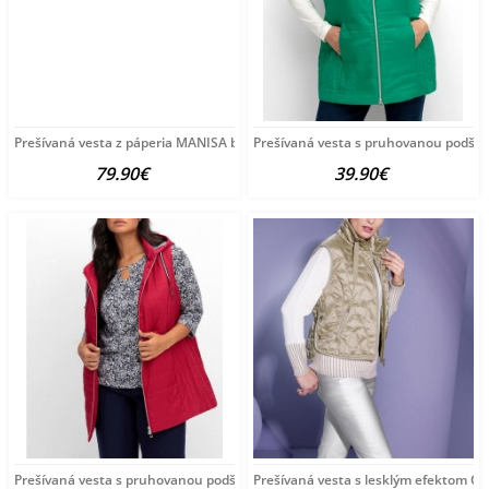
Prešívaná vesta z páperia MANISA by Création L, dymovo modrá
Prešívaná vesta s pruhovanou podšív
79.90€
39.90€
Prešívaná vesta s pruhovanou podšívkou Sheego, červená
Prešívaná vesta s lesklým efektom Cr