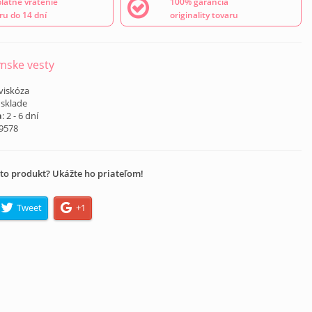
latné vrátenie
100% garancia
ru do 14 dní
originality tovaru
ske vesty
viskóza
 sklade
a
: 2 - 6 dní
I9578
to produkt? Ukážte ho priateľom!
Tweet
+1