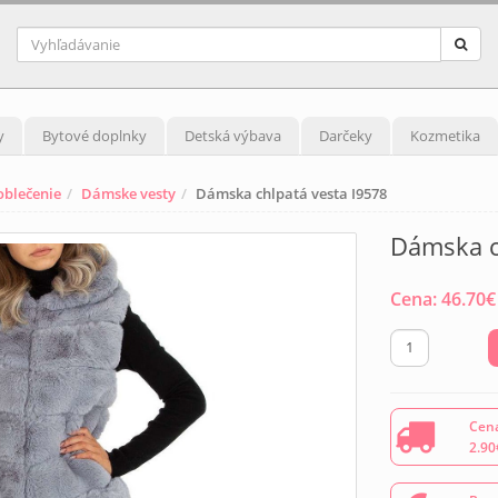
y
Bytové doplnky
Detská výbava
Darčeky
Kozmetika
blečenie
Dámske vesty
Dámska chlpatá vesta I9578
Dámska c
Cena:
46.70
€
Cena
2.90