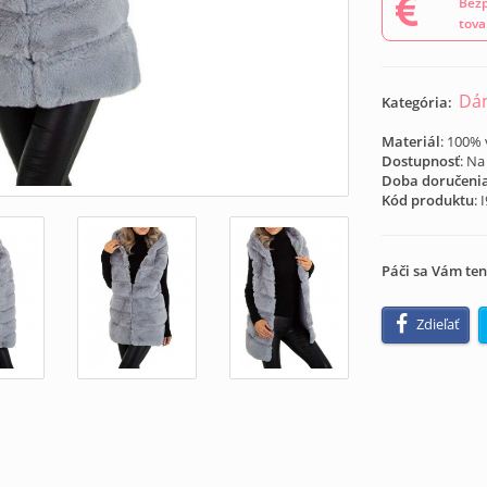
Bezp
tova
Dám
Kategória:
Materiál
: 100% 
Dostupnosť
: Na
Doba doručeni
Kód produktu
:
Páči sa Vám ten
Zdieľať