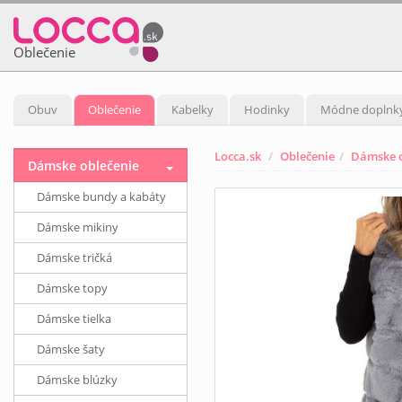
Oblečenie
Obuv
Oblečenie
Kabelky
Hodinky
Módne doplnk
Locca.sk
Oblečenie
Dámske o
Dámske oblečenie
Dámske bundy a kabáty
Dámske mikiny
Dámske tričká
Dámske topy
Dámske tielka
Dámske šaty
Dámske blúzky