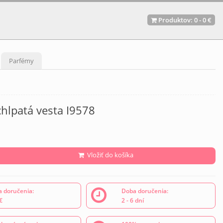
Produktov:
0
-
0 €
Parfémy
hlpatá vesta I9578
Vložiť do košíka
 doručenia:
Doba doručenia:
€
2 - 6 dní