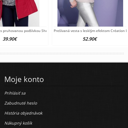
a s pruhovanou podšívkou Sheego, červená
Prešívaná vesta s lesklým efektom Création L
39.90€
52.90€
Moje konto
Prihlásiť sa
Zabudnuté heslo
História objednávok
Nákupný košík