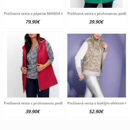
Prešívaná vesta z páperia MANISA by Création L, dymovo modrá
Prešívaná vesta s pruhovanou podšív
79.90€
39.90€
Prešívaná vesta s pruhovanou podšívkou Sheego, červená
Prešívaná vesta s lesklým efektom Cr
39.90€
52.90€