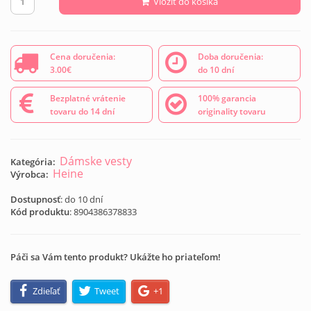
Vložiť do košíka
Cena doručenia:
Doba doručenia:
3.00€
do 10 dní
Bezplatné vrátenie
100% garancia
tovaru do 14 dní
originality tovaru
Dámske vesty
Kategória:
Heine
Výrobca:
Dostupnosť
: do 10 dní
Kód produktu
:
8904386378833
Páči sa Vám tento produkt? Ukážte ho priateľom!
Zdieľať
Tweet
+1