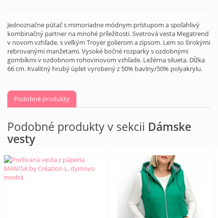
Jednoznačne pútač s mimoriadne módnym prístupom a spoľahlivý
kombinačný partner na mnohé príležitosti. Svetrová vesta Megatrend
v novom vzhľade, s veľkým Troyer golierom a zipsom. Lem so širokými
rebrovanými manžetami. Vysoké bočné rozparky s ozdobnými
gombíkmi v ozdobnom rohovinovom vzhľade. Ležérna silueta. Dĺžka
66 cm. Kvalitný hrubý úplet vyrobený z 50% bavlny/50% polyakrylu.
Podobné produkty
Podobné produkty v sekcii
Dámske
vesty