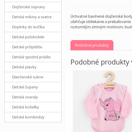
Dojčenské súpravy
Úchvatné bavlnené dojčenské body
Detské mikiny a svetre
uľahčuje obliekanie a prebaľovanie
Doplnky do kočíka
roztomilým zimným motívom, budú 
Detské polokošele
Podobné produkty
Detské pršiplášte
Detské spodné prádlo
Podobné produkty v
Detské plavky
Dievčenské sukne
Detské župany
Detské overaly
Detské košieľky
Detské kombinézy