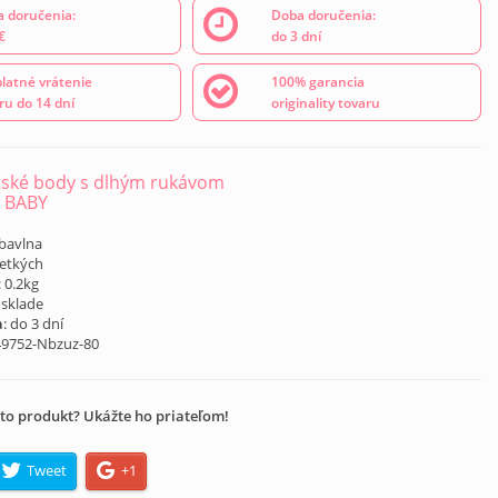
 doručenia:
Doba doručenia:
€
do 3 dní
latné vrátenie
100% garancia
ru do 14 dní
originality tovaru
ské body s dlhým rukávom
 BABY
 bavlna
šetkých
: 0.2kg
 sklade
a
: do 3 dní
49752-Nbzuz-80
to produkt? Ukážte ho priateľom!
Tweet
+1