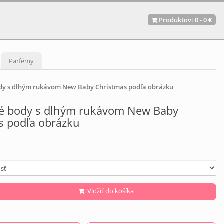
Produktov:
0
-
0 €
Parfémy
dy s dlhým rukávom New Baby Christmas podľa obrázku
é body s dlhým rukávom New Baby
s podľa obrázku
Vložiť do košíka