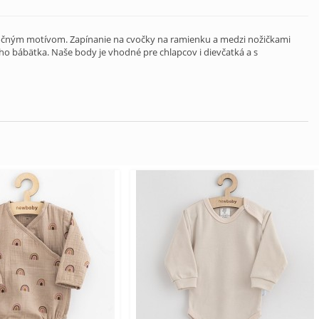
čným motívom. Zapínanie na cvočky na ramienku a medzi nožičkami
šho bábätka. Naše body je vhodné pre chlapcov i dievčatká a s