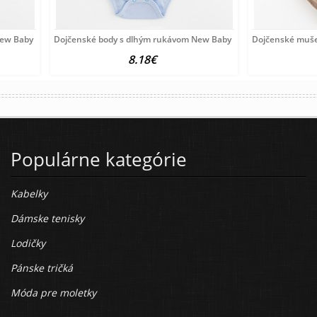
ew Baby Happy Elephant pink
Dojčenské body s dlhým rukávom New Baby Happy Elephant blu
Dojčenské muše
8.18€
Populárne kategórie
Kabelky
Dámske tenisky
Lodičky
Pánske tričká
Móda pre moletky