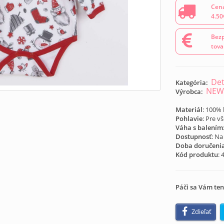
Cena
4.50
Bezp
tova
Det
Kategória:
NEW
Výrobca:
Materiál
: 100%
Pohlavie
: Pre v
Váha s balením
Dostupnosť
: Na
Doba doručeni
Kód produktu
:
Páči sa Vám ten
Zdieľať