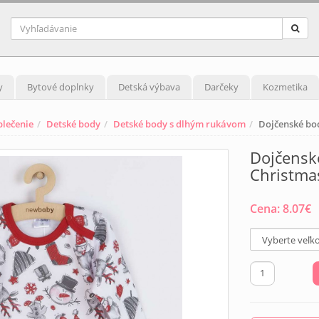
y
Bytové doplnky
Detská výbava
Darčeky
Kozmetika
blečenie
Detské body
Detské body s dlhým rukávom
Dojčenské bo
Dojčensk
Christma
Cena:
8.07
€