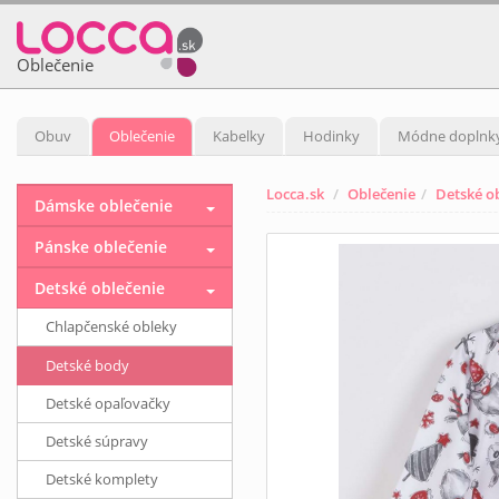
Oblečenie
Obuv
Oblečenie
Kabelky
Hodinky
Módne doplnk
Locca.sk
Oblečenie
Detské o
Dámske oblečenie
Pánske oblečenie
Detské oblečenie
Chlapčenské obleky
Detské body
Detské opaľovačky
Detské súpravy
Detské komplety