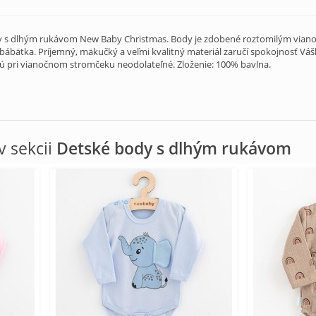
 s dlhým rukávom New Baby Christmas. Body je zdobené roztomilým viano
 bábätka. Príjemný, mäkučký a veľmi kvalitný materiál zaručí spokojnosť Vá
pri vianočnom stromčeku neodolateľné. Zloženie: 100% bavlna.
 sekcii
Detské body s dlhým rukávom