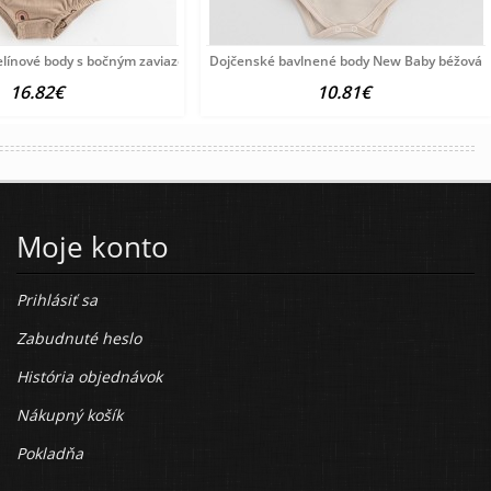
e
línové body s bočným zaviazovaním New Baby
Dojčenské bavlnené body New Baby béžová
16.82€
10.81€
Moje konto
Prihlásiť sa
Zabudnuté heslo
História objednávok
Nákupný košík
Pokladňa