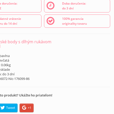
 doručenia:
Doba doručenia:
€
do 3 dní
latné vrátenie
100% garancia
ru do 14 dní
originality tovaru
ské body s dlhým rukávom
l
 bavlna
ievčatá
: 0.06kg
 sklade
a
: do 3 dní
46072-Nic-176099-86
to produkt? Ukážte ho priateľom!
Tweet
+1