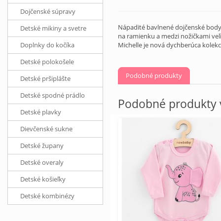
Dojčenské súpravy
Nápadité bavlnené dojčenské body s
Detské mikiny a svetre
na ramienku a medzi nožičkami veľm
Doplnky do kočíka
Michelle je nová dychberúca kolek
Detské polokošele
Podobné produkty
Detské pršiplášte
Detské spodné prádlo
Podobné produkty v
Detské plavky
Dievčenské sukne
Detské župany
Detské overaly
Detské košieľky
Detské kombinézy