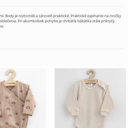
. Body je roztomilé a zároveň praktické. Praktické zapínanie na cvočky
blečenia. Pri akomkoľvek pohybe je chrbátik bábätka stále prikrytý.
na.