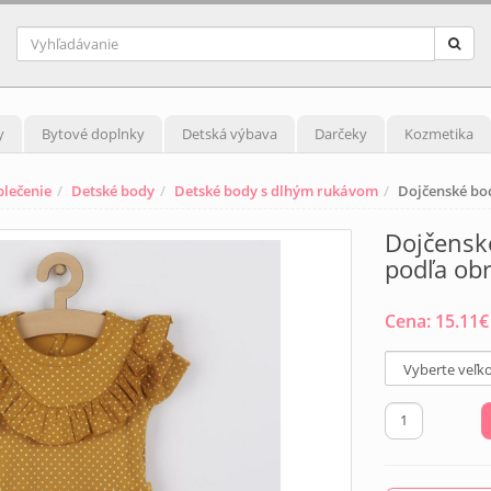
y
Bytové doplnky
Detská výbava
Darčeky
Kozmetika
blečenie
Detské body
Detské body s dlhým rukávom
Dojčenské bo
Dojčensk
podľa ob
Cena:
15.11
€