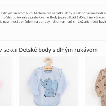
 dlhým rukávom Nicol Michelle pre bábätká. Body je celopotlačené bodkami
i uľahčí obliekanie a prebaľovanie. Body je pre bábätká dôležitým kúskom o
cia navrhnutá s ohľadom na potreby našich najmenších. Zloženie: 100% bavl
 sekcii
Detské body s dlhým rukávom