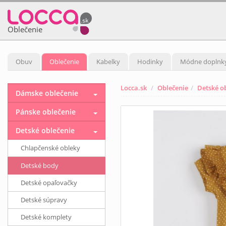
Oblečenie
Obuv
Oblečenie
Kabelky
Hodinky
Módne doplnk
Locca.sk
Oblečenie
Detské o
Dámske oblečenie
Pánske oblečenie
Detské oblečenie
Chlapčenské obleky
Detské body
Detské opaľovačky
Detské súpravy
Detské komplety