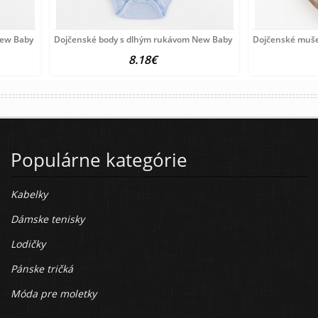
ew Baby Happy Elephant pink
Dojčenské body s dlhým rukávom New Baby Happy Elephant blu
Dojčenské muše
8.18€
Populárne kategórie
Kabelky
Dámske tenisky
Lodičky
Pánske tričká
Móda pre moletky