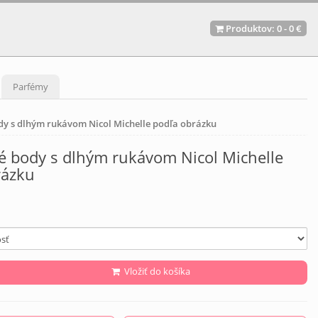
Produktov:
0
-
0 €
Parfémy
dy s dlhým rukávom Nicol Michelle podľa obrázku
é body s dlhým rukávom Nicol Michelle
rázku
Vložiť do košíka