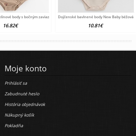
e
línové body s bočným zaviazovaním New Baby
Dojčenské bavlnené body New Baby béžová
16.82€
10.81€
Moje konto
Prihlásiť sa
Zabudnuté heslo
História objednávok
Nákupný košík
Pokladňa