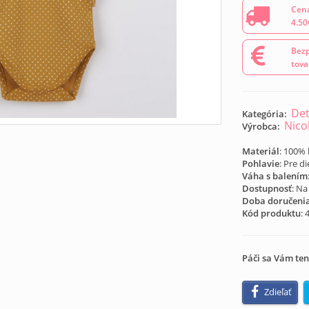
Cena
4.50
Bezp
tova
Det
Kategória:
Nico
Výrobca:
Materiál
: 100%
Pohlavie
: Pre d
Váha s balením
Dostupnosť
: Na
Doba doručeni
Kód produktu
:
Páči sa Vám ten
Zdieľať