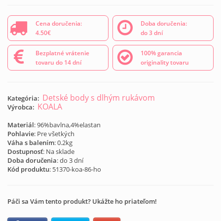
Cena doručenia:
Doba doručenia:
4.50€
do 3 dní
Bezplatné vrátenie
100% garancia
tovaru do 14 dní
originality tovaru
Detské body s dlhým rukávom
Kategória:
KOALA
Výrobca:
Materiál
: 96%bavlna,4%elastan
Pohlavie
: Pre všetkých
Váha s balením
: 0.2kg
Dostupnosť
: Na sklade
Doba doručenia
: do 3 dní
Kód produktu
:
51370-koa-86-ho
Páči sa Vám tento produkt? Ukážte ho priateľom!