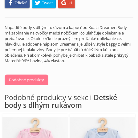
Zdieľať
Tweet
+1
Nápadité body s dlhým rukávom a kapucňou Koala Dreamer. Body
má zapínanie na cvočky medzi nožičkami čo uľahčuje obliekanie a
prebaľovanie. Okolo krčku je pružný lem pre ľahké obliekanie cez
hlavičku. Je zdobené nápisom Dreamer a je ušité v štýle baggy z veľmi
príjemnej teplákoviny. Body je pre bábätká dôležitým kúskom
oblečenia. Pri akomkoľvek pohybe je chrbátik bábätka stále prikrytý.
Materiál: 96% bavlna, 4% elastan.
Podobné produkty
Podobné produkty v sekcii
Detské
body s dlhým rukávom