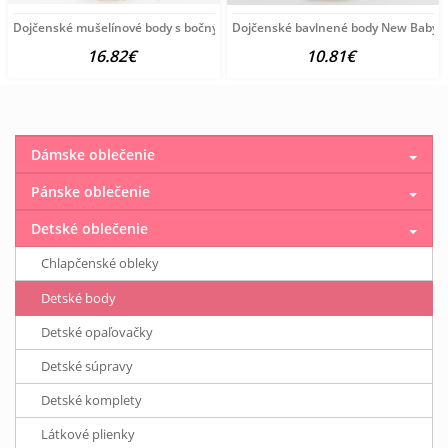
Dojčenské mušelínové body s bočným zaviazovaním New Baby
Dojčenské bavlnené body New Baby 
16.82€
10.81€
Dámske oblečenie
Pánske oblečenie
Detské oblečenie
Chlapčenské obleky
Detské body
Detské opaľovačky
Detské súpravy
Detské komplety
Látkové plienky