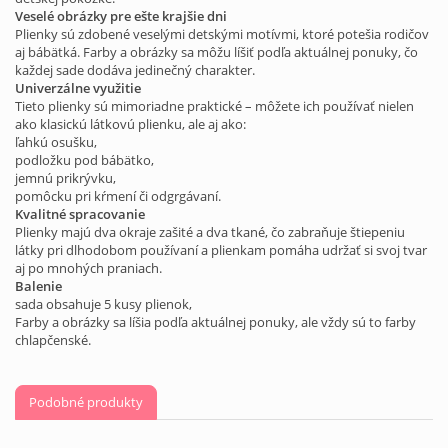
Veselé obrázky pre ešte krajšie dni
Plienky sú zdobené veselými detskými motívmi, ktoré potešia rodičov
aj bábätká. Farby a obrázky sa môžu líšiť podľa aktuálnej ponuky, čo
každej sade dodáva jedinečný charakter.
Univerzálne využitie
Tieto plienky sú mimoriadne praktické – môžete ich používať nielen
ako klasickú látkovú plienku, ale aj ako:
ľahkú osušku,
podložku pod bábätko,
jemnú prikrývku,
pomôcku pri kŕmení či odgrgávaní.
Kvalitné spracovanie
Plienky majú dva okraje zašité a dva tkané, čo zabraňuje štiepeniu
látky pri dlhodobom používaní a plienkam pomáha udržať si svoj tvar
aj po mnohých praniach.
Balenie
sada obsahuje 5 kusy plienok,
Farby a obrázky sa líšia podľa aktuálnej ponuky, ale vždy sú to farby
chlapčenské.
Podobné produkty