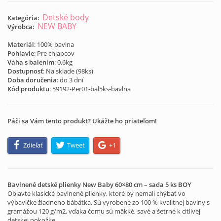
Detské body
Kategória:
NEW BABY
Výrobca:
Materiál
: 100% bavlna
Pohlavie
: Pre chlapcov
Váha s balením
: 0.6kg
Dostupnosť
: Na sklade (
98
ks)
Doba doručenia
: do 3 dní
Kód produktu
:
59192-Per01-bal5ks-bavlna
Páči sa Vám tento produkt? Ukážte ho priateľom!
Zdieľať
Tweet
+1
Bavlnené detské plienky New Baby 60×80 cm – sada 5 ks
BOY
Objavte klasické bavlnené plienky, ktoré by nemali chýbať vo
výbavičke žiadneho bábätka. Sú vyrobené zo 100 % kvalitnej bavlny s
gramážou 120 g/m2, vďaka čomu sú mäkké, savé a šetrné k citlivej
detskej pokožke.