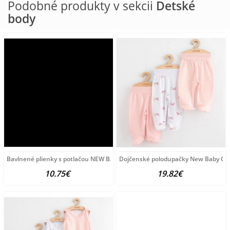
Podobné produkty v sekcii
Detské
body
Bavlnené plienky s potlačou NEW BABY 60x80 cm STANDARD GIRL
Dojčenské polodupačky New Baby Class
10.75€
19.82€