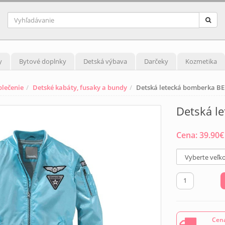
y
Bytové doplnky
Detská výbava
Darčeky
Kozmetika
blečenie
Detské kabáty, fusaky a bundy
Detská letecká bomberka BE
Detská l
Cena:
39.90
€
Cena