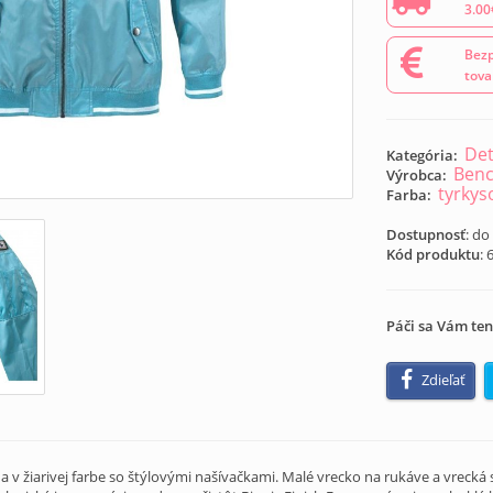
3.00
Bezp
tova
Det
Kategória:
Ben
Výrobca:
tyrkys
Farba:
Dostupnosť
: do
Kód produktu
:
Páči sa Vám ten
Zdieľať
 žiarivej farbe so štýlovými našívačkami. Malé vrecko na rukáve a vrecká 