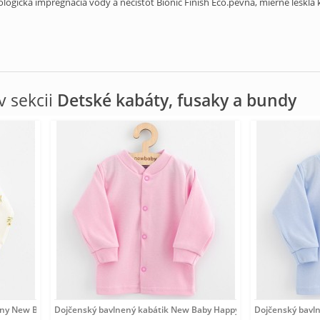
gická impregnácia vody a nečistôt Bionic Finish Eco.pevná, mierne lesklá 
 sekcii
Detské kabáty, fusaky a bundy
lny New Baby Olivy béžová
Dojčenský bavlnený kabátik New Baby Happy Elephante pink
Dojčenský bavl