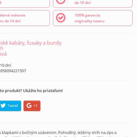
€
do 10 dní
latné vrátenie
100% garancia
ru do 14 dní
originality tovaru
ské kabáty, fusaky a bundy
ch
ová
 10 dní
6956094221507
to produkt? Ukážte ho priateľom!
Tweet
+1
s klapkami s bočným uzáverom. Pohodlný, ležérny strih na zips a