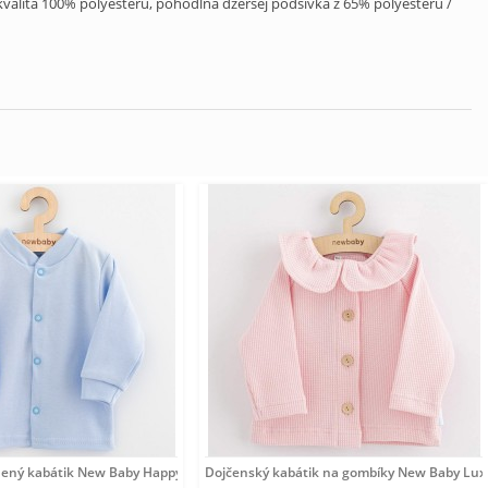
kvalita 100% polyesteru, pohodlná džersej podšívka z 65% polyesteru /
nený kabátik New Baby Happy Elephante blue
Dojčenský kabátik na gombíky New Baby Luxu