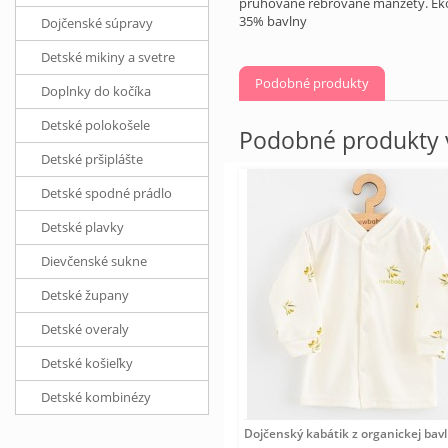
pruhované rebrované manžety. Ekolo
35% bavlny
Dojčenské súpravy
Detské mikiny a svetre
Podobné produkty
Doplnky do kočíka
Detské polokošele
Podobné produkty v
Detské pršiplášte
Detské spodné prádlo
Detské plavky
Dievčenské sukne
Detské župany
Detské overaly
Detské košieľky
Detské kombinézy
Dojčenský kabátik z organickej bav