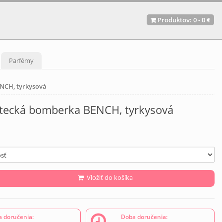
Produktov:
0
-
0 €
Parfémy
NCH, tyrkysová
etecká bomberka BENCH, tyrkysová
Vložiť do košíka
 doručenia:
Doba doručenia: