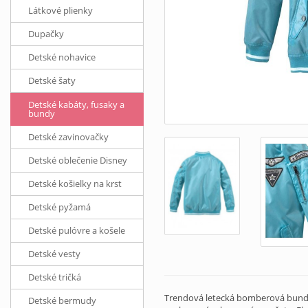
Látkové plienky
Dupačky
Detské nohavice
Detské šaty
Detské kabáty, fusaky a
bundy
Detské zavinovačky
Detské oblečenie Disney
Detské košielky na krst
Detské pyžamá
Detské pulóvre a košele
Detské vesty
Detské tričká
Trendová letecká bomberová bunda v
Detské bermudy