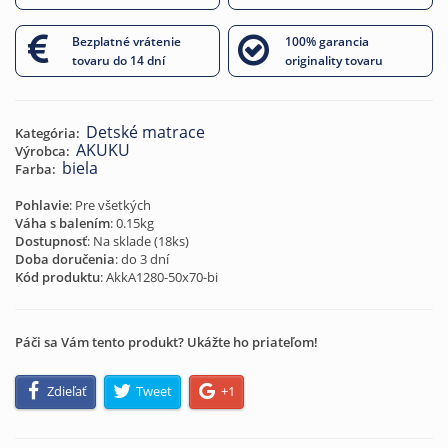
Bezplatné vrátenie
100% garancia
tovaru do 14 dní
originality tovaru
Detské matrace
Kategória:
AKUKU
Výrobca:
biela
Farba:
Pohlavie
: Pre všetkých
Váha s balením
: 0.15kg
Dostupnosť
: Na sklade (
18
ks)
Doba doručenia
: do 3 dní
Kód produktu
:
AkkA1280-50x70-bi
Páči sa Vám tento produkt? Ukážte ho priateľom!
Zdieľať
Tweet
+1