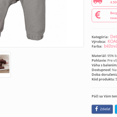
4.50
Bezp
tova
Det
Kategória:
KOA
Výrobca:
béžov
Farba:
Materiál
: 95% b
Pohlavie
: Pre v
Váha s balením
Dostupnosť
: Na
Doba doručeni
Kód produktu
:
Páči sa Vám ten
Zdieľať