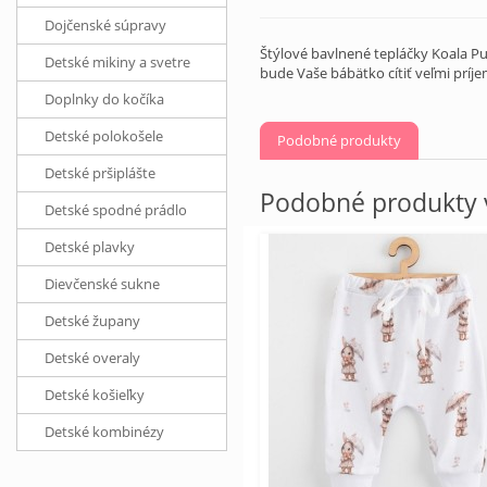
Dojčenské súpravy
Štýlové bavlnené tepláčky Koala Pu
Detské mikiny a svetre
bude Vaše bábätko cítiť veľmi príje
Doplnky do kočíka
Detské polokošele
Podobné produkty
Detské pršiplášte
Podobné produkty v
Detské spodné prádlo
Detské plavky
Dievčenské sukne
Detské župany
Detské overaly
Detské košieľky
Detské kombinézy