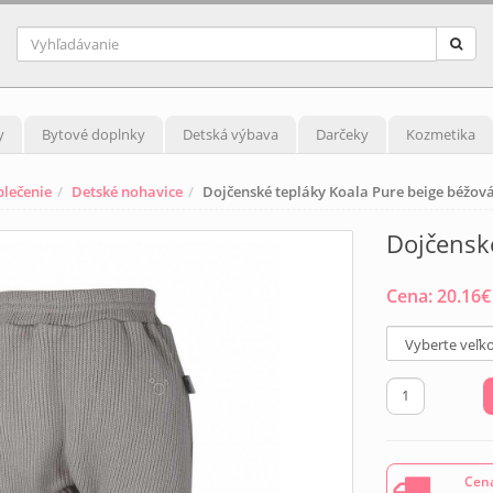
y
Bytové doplnky
Detská výbava
Darčeky
Kozmetika
blečenie
Detské nohavice
Dojčenské tepláky Koala Pure beige béžov
Dojčenské
Cena:
20.16
€
Cena