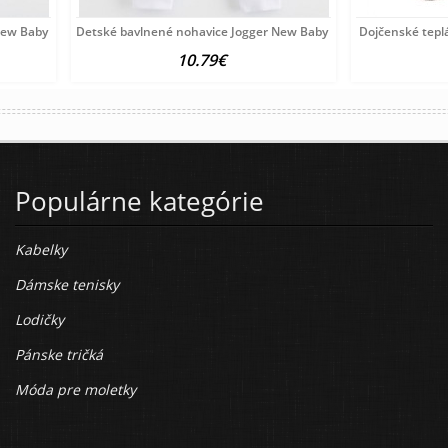
New Baby For Babies bunny hnedá
Detské bavlnené nohavice Jogger New Baby For Babies ocean m
Dojčenské tepl
10.79€
Populárne kategórie
Kabelky
Dámske tenisky
Lodičky
Pánske tričká
Móda pre moletky