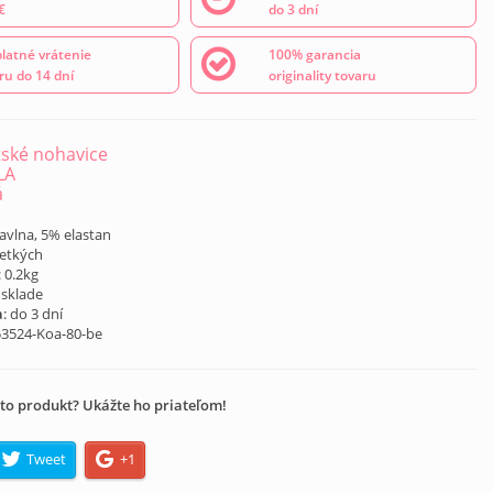
€
do 3 dní
latné vrátenie
100% garancia
ru do 14 dní
originality tovaru
ské nohavice
LA
á
avlna, 5% elastan
šetkých
: 0.2kg
 sklade
a
: do 3 dní
53524-Koa-80-be
to produkt? Ukážte ho priateľom!
Tweet
+1