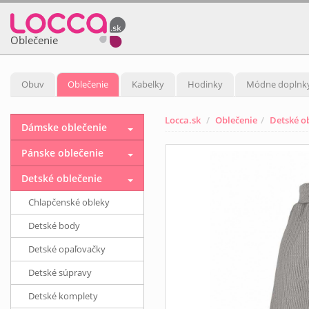
Oblečenie
Obuv
Oblečenie
Kabelky
Hodinky
Módne doplnk
Locca.sk
Oblečenie
Detské o
Dámske oblečenie
Pánske oblečenie
Detské oblečenie
Chlapčenské obleky
Detské body
Detské opaľovačky
Detské súpravy
Detské komplety