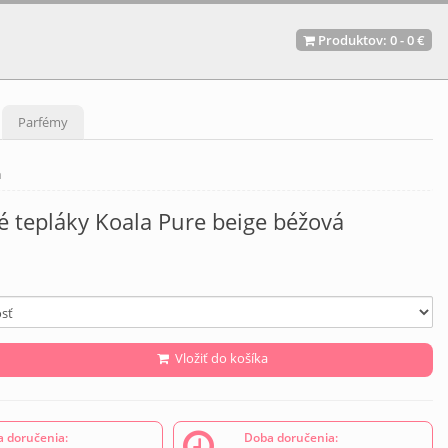
Produktov:
0
-
0 €
Parfémy
á
 tepláky Koala Pure beige béžová
Vložiť do košíka
 doručenia:
Doba doručenia: