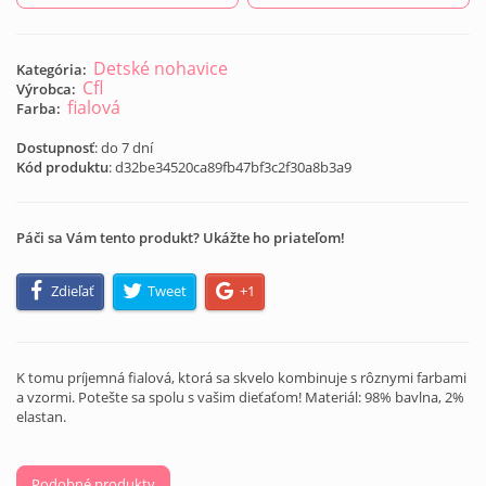
Detské nohavice
Kategória:
Cfl
Výrobca:
fialová
Farba:
Dostupnosť
: do 7 dní
Kód produktu
:
d32be34520ca89fb47bf3c2f30a8b3a9
Páči sa Vám tento produkt? Ukážte ho priateľom!
Zdieľať
Tweet
+1
K tomu príjemná fialová, ktorá sa skvelo kombinuje s rôznymi farbami
a vzormi. Potešte sa spolu s vašim dieťaťom! Materiál: 98% bavlna, 2%
elastan.
Podobné produkty