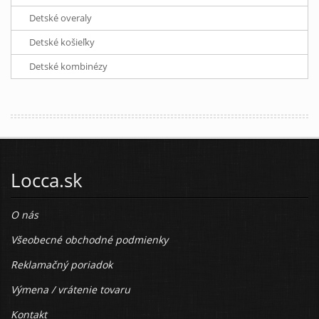
Detské overaly
Detské košieľky
Detské kombinézy
Locca.sk
O nás
Všeobecné obchodné podmienky
Reklamačný poriadok
Výmena / vrátenie tovaru
Kontakt